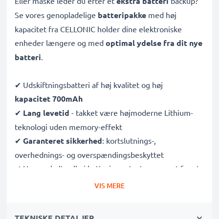
Eller måske leder du efter et
ekstra batteri
backup?
Se vores genopladelige
batteripakke
med høj
kapacitet fra CELLONIC holder dine elektroniske
enheder længere og med
optimal ydelse fra dit nye
batteri
.
✔ Udskiftningsbatteri af høj kvalitet og høj
kapacitet 700mAh
✔
Lang levetid
- takket være højmoderne Lithium-
teknologi uden memory-effekt
✔
Garanteret sikkerhed
: kortslutnings-,
overhednings- og overspændingsbeskyttet
✔ Hver enkelt celle i batterierne testes separat for at
kunne leve op til
de højeste professionelle krav
VIS MERE
✔
100% kompatibel udskiftning
af dine originale
batterier
TEKNISKE DETALJER