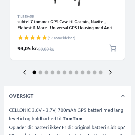
TILBEHØR
subtel 7 tommer GPS Case til Garmin, Navitel,
Elebest & More - Universal GPS Housing med Anti
Glare Clip On Sun Visor GPS solskærm - GPS Sun
(17 anmeldelser)
Shade GPS Sun Shield
Særlig pris
94,05 kr.
Almindelig pris
99,00 kr.
OVERSIGT
CELLONIC 3.6V - 3.7V, 700mAh GPS batteri med lang
levetid og holdbarhed til
TomTom
Oplader dit batteri ikke? Er dit original batteri slidt op?