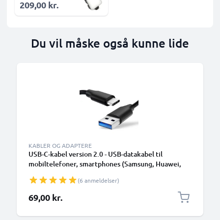
209,00 kr.
Du vil måske også kunne lide
KABLER OG ADAPTERE
USB-C-kabel version 2.0 - USB-datakabel til
mobiltelefoner, smartphones (Samsung, Huawei,
Google Pixel), kameraer (Canon, Panasonic Lumix,
(6 anmeldelser)
Sony, GoPro) og mange flere - 1,0m 3A-
opladerkabel med USB Type C-stik
69,00 kr.