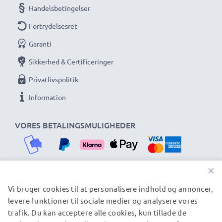
Handelsbetingelser
Kompakt og rejsevenligt
– let, bærbart og nemt at
Fortrydelsesret
tage med
Garanti
CELLONIC Magnetisk RGB LED Videolys –
Sikkerhed & Certificeringer
specifikationer:
Privatlivspolitik
Farvetemperatur:
3000K–6500K + RGB-tilstande
Lysstyrke:
0–100 % justerbar
Information
Effekt:
4W
VORES BETALINGSMULIGHEDER
Batteri:
2000mAh (5V) genopladeligt
Opladning:
USB-C
Montering:
Magnet, clip og Cold Shoe
Velegnet til:
Kameraer, MagSafe smartphones,
×
stativer, videorigs m.m.
Vi bruger cookies til at personalisere indhold og annoncer,
VORES FORSENDELSESPARTNERE
levere funktioner til sociale medier og analysere vores
Siden 2004 har subtel leveret
trafik. Du kan acceptere alle cookies, kun tillade de