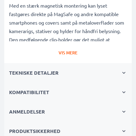
Med en stærk magnetisk montering kan lyset
fastgøres direkte på MagSafe og andre kompatible
smartphones og covers samt på metaloverflader som
kamerarigs, stativer og hylder for håndfri belysning.
Den medfølgende clip-holder gør det muligt at
montere lyset på laptops, skærme, hylder m.m., mens
VIS MERE
Cold Shoe-beslaget gør det ideelt som on-camera
kameraly s til vlogging og mobil filming.
TEKNISKE DETALJER
Ideel til:
• YouTube, TikTok og Instagram
KOMPATIBILITET
• Selfies, portrætter og produktfotografering
• Vlogging og mobil filming
ANMELDELSER
• Streaming, videoopkald og interviews
• Studieopsætninger og content på farten
PRODUKTSIKKERHED