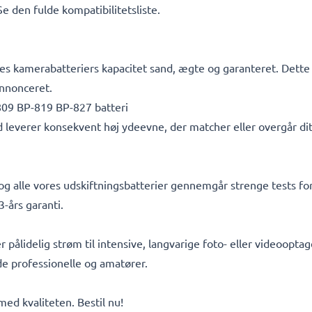
 Se den fulde kompatibilitetsliste.
s kamerabatteriers kapacitet sand, ægte og garanteret. Dette b
nnonceret.
809 BP-819 BP-827 batteri
d leverer konsekvent høj ydeevne, der matcher eller overgår dit
, og alle vores udskiftningsbatterier gennemgår strenge tests f
-års garanti.
er pålidelig strøm til intensive, langvarige foto- eller videoop
åde professionelle og amatører.
d kvaliteten. Bestil nu!