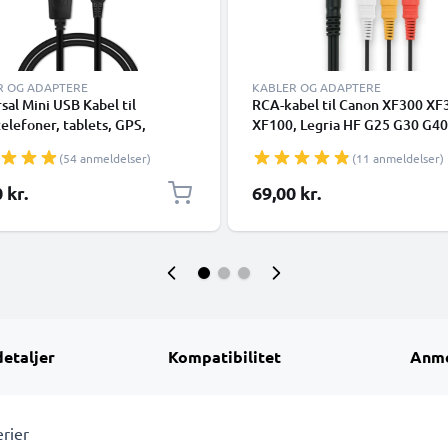
R OG ADAPTERE
KABLER OG ADAPTERE
sal Mini USB Kabel til
RCA-kabel til Canon XF300 XF
elefoner, tablets, GPS,
XF100, Legria HF G25 G30 G40
lere 1A Hurtig dataoverførsel
M52 M56 M506, HF R16 R106 
(54 anmeldelser)
(11 anmeldelser)
C Opladning/opladerkabel -
Vixia HF R500, XA35 XA30 XA2
A1, FS100 FS200, MV890, TV,
 kr.
69,00 kr.
Blu-Ray, Kamera, Konsol – AV-
RCA-stik, Audio-Video Compos
AV-kabel
detaljer
Kompatibilitet
Anme
rier