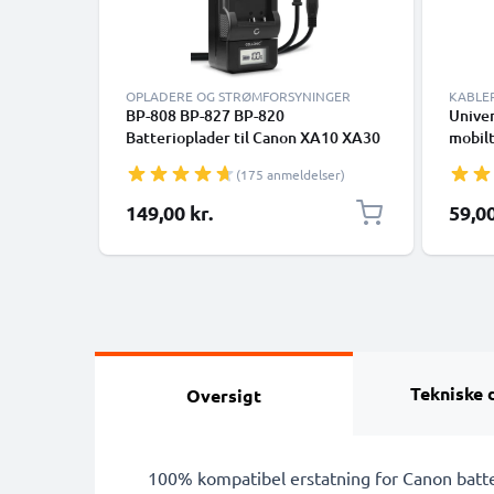
OPLADERE OG STRØMFORSYNINGER
KABLE
BP-808 BP-827 BP-820
Univer
Batterioplader til Canon XA10 XA30
mobilt
XA35 FS100 FS10 LEGRIA GX10 HF
højtta
(175 anmeldelser)
G40 G25 FS200 FS300 FS306
1m PV
Kamerabatteri fra CELLONIC
Sort
149,00 kr.
59,00
Tekniske 
Oversigt
100% kompatibel erstatning for Canon batte