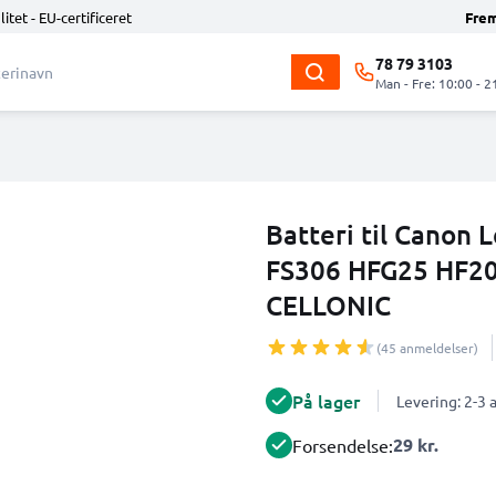
litet - EU-certificeret
Fre
78 79 3103
Man - Fre: 10:00 - 2
Batteri til Canon 
FS306 HFG25 HF20
CELLONIC
(45 anmeldelser)
På lager
Levering: 2-3
29 kr.
Forsendelse: