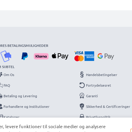
RES BETALINGSMULIGHEDER
 SUBTEL
Om Os
Handelsbetingelser
FAQ
Fortrydelsesret
Betaling og Levering
Garanti
Forhandlere og Institutioner
Sikkerhed & Certificeringer
Kataloger
Privatlivspolitik
r, levere funktioner til sociale medier og analysere
Kontakt
Information