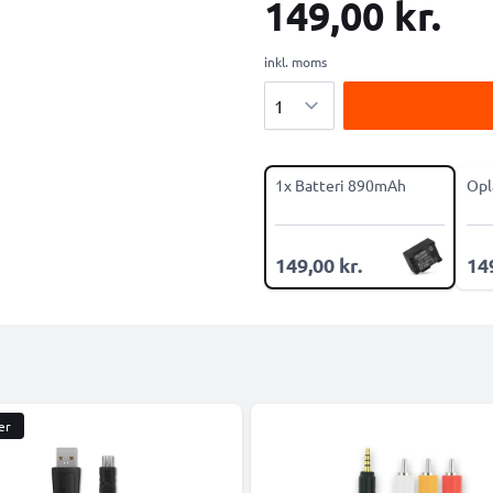
149,00 kr.
inkl. moms
Antal
1x Batteri 890mAh
Opl
149,00 kr.
149
er