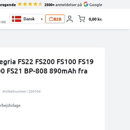
mragende
2500+
anmeldelser på
Google
B2B
0,00 kr.
▾
Toggle minicart, 
1:00
Legria FS22 FS200 FS100 FS19
0 FS21 BP-808 890mAh fra
Artikelnummer: 200166
 arbejdsdage