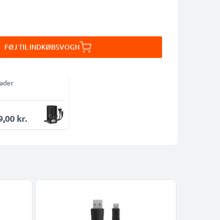
FØJ TIL INDKØBSVOGN
ader
,00 kr.
-5%