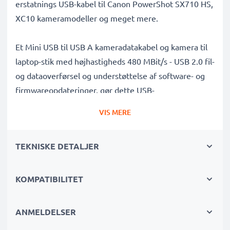
erstatnings USB-kabel til Canon PowerShot SX710 HS,
XC10 kameramodeller og meget mere.
Et Mini USB til USB A kameradatakabel og kamera til
laptop-stik med højhastigheds 480 MBit/s - USB 2.0 fil-
og dataoverførsel og understøttelse af software- og
firmwareopdateringer, gør dette USB-
overførselskabel det muligt at overføre videoer og
VIS MERE
fotos hurtigt, sikkert og trygt fra dit kamera til enhver
USB-kompatibel computer, USB-hub eller
TEKNISKE DETALJER
fotoprinter/dockingstation.
Dataoverførselskabel af høj kvalitet til tilslutning af dit
KOMPATIBILITET
kamera til din computer
✔ Overfør data på kortest mulig tid - USB 2.0
ANMELDELSER
strømkabel med hurtig 480 MBit/s - USB 2.0