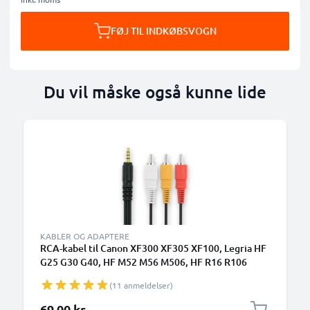
FØJ TIL INDKØBSVOGN
Du vil måske også kunne lide
KABLER OG ADAPTERE
RCA-kabel til Canon XF300 XF305 XF100, Legria HF
G25 G30 G40, HF M52 M56 M506, HF R16 R106
R306, Vixia HF R500, XA35 XA30 XA20, XH-A1,
(11 anmeldelser)
FS100 FS200, MV890, TV, DVD, Blu-Ray, Kamera,
Konsol – AV-kabel, RCA-stik, Audio-Video
69,00 kr.