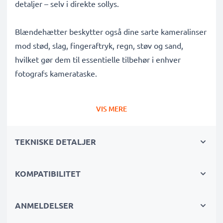
detaljer – selv i direkte sollys.
Blændehætter beskytter også dine sarte kameralinser
mod stød, slag, fingeraftryk, regn, støv og sand,
hvilket gør dem til essentielle tilbehør i enhver
fotografs kamerataske.
Hvorfor vælge denne EW-78D cylindrisk / rund
VIS MERE
bajonet Modlysblænde fra CELLONIC?
✔ 100% kompatibel med Canon kameraer,
TEKNISKE DETALJER
camcordere, DSLR'er og mere
✔ Forbedrer fotofarvedybde, kontrast og klarhed
✔ Fjerner uønsket modlys, sidelysglare og
KOMPATIBILITET
linseflimmer
✔ Beskytter din linse mod stød, fald, regn, støv og
ANMELDELSER
skader