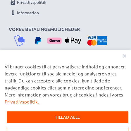
★ 3 års garanti ★
Privatlivspolitik
subtel i bilopladere og opladerkabler står for høj
Information
kvalitet og certificerede standarder - derfor er der 3
års garanti!
VORES BETALINGSMULIGHEDER
×
Vi bruger cookies til at personalisere indhold og annoncer,
VORES FORSENDELSESPARTNERE
levere funktioner til sociale medier og analysere vores
trafik. Du kan acceptere alle cookies, kun tillade de
nødvendige cookies eller administrere dine præferencer.
© subtel.dk 2026
Mere information om vores brug af cookies findes i vores
Alle priser er inklusive moms og eksklusive
forsendelsesomkostninger. Bemærk venligst, at alle viste
Privatlivspolitik
.
varemærker er registrerede varemærker tilhørende deres
ejere og er nævnt på vores websider udelukkende for at give
TILLAD ALLE
oplysninger om vores produkter.