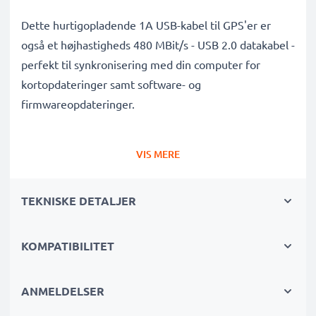
Dette hurtigopladende 1A USB-kabel til GPS'er er
også et højhastigheds 480 MBit/s - USB 2.0 datakabel -
perfekt til synkronisering med din computer for
kortopdateringer samt software- og
firmwareopdateringer.
Topkvalitet, holdbart og robust Mini USB til USB A
VIS MERE
GPS-opladningskabel med en tangle- og knækfri PVC
Sat Nav-ledning er den ideelle USB 2.0 udskiftning
TEKNISKE DETALJER
Navman 5000LM, Navman F10 oplader og andre
modeller - lige så god som den originale.
KOMPATIBILITET
Dataoverførselskabel af høj kvalitet til
satellitnavigationsenheder
ANMELDELSER
✔ Tæt, sikker pasform og langt kabel - så din GPS altid