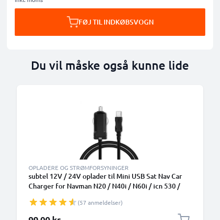
FØJ TIL INDKØBSVOGN
Du vil måske også kunne lide
OPLADERE OG STRØMFORSYNINGER
subtel 12V / 24V oplader til Mini USB Sat Nav Car
Charger for Navman N20 / N40i / N60i / icn 530 /
F10 / F15 / F20 / F20 Europe 1A / 1000mA GPS
(57 anmeldelser)
Cigarette Lighter Adapter m/ 1.1m oplader til bil
99,00 kr.