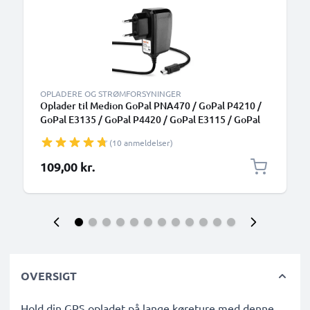
OPLADERE OG STRØMFORSYNINGER
Oplader til Medion GoPal PNA470 / GoPal P4210 /
GoPal E3135 / GoPal P4420 / GoPal E3115 / GoPal
PNA210T, 1A / 1000mA Med indbygget
(10 anmeldelser)
opladningskabel 1.1m
109,00 kr.
OVERSIGT
Hold din GPS opladet på lange køreture med denne