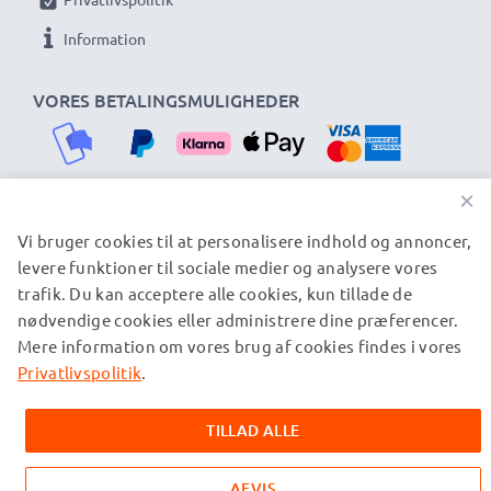
subtel i bilopladere og opladerkabler står for høj
Information
kvalitet og certificerede standarder - derfor er der 3
års garanti!
VORES BETALINGSMULIGHEDER
×
Vi bruger cookies til at personalisere indhold og annoncer,
VORES FORSENDELSESPARTNERE
levere funktioner til sociale medier og analysere vores
trafik. Du kan acceptere alle cookies, kun tillade de
nødvendige cookies eller administrere dine præferencer.
© subtel.dk 2026
Mere information om vores brug af cookies findes i vores
Alle priser er inklusive moms og eksklusive
forsendelsesomkostninger. Bemærk venligst, at alle viste
Privatlivspolitik
.
varemærker er registrerede varemærker tilhørende deres
ejere og er nævnt på vores websider udelukkende for at give
TILLAD ALLE
oplysninger om vores produkter.
AFVIS