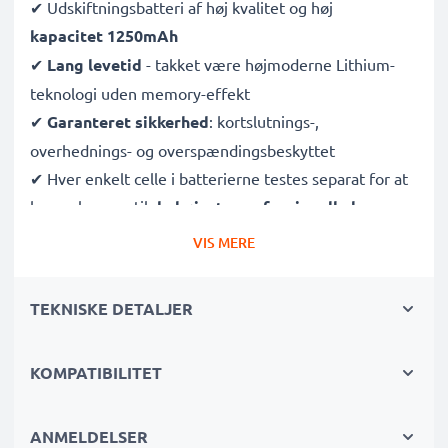
✔ Udskiftningsbatteri af høj kvalitet og høj
kapacitet 1250mAh
✔
Lang levetid
- takket være højmoderne Lithium-
teknologi uden memory-effekt
✔
Garanteret sikkerhed
: kortslutnings-,
overhednings- og overspændingsbeskyttet
✔ Hver enkelt celle i batterierne testes separat for at
kunne leve op til
de højeste professionelle krav
✔
100% kompatibel udskiftning
af dine originale
VIS MERE
batterier
TEKNISKE DETALJER
Tekniske batteri specifikationer:
Kapacitet
: 1250mAh
KOMPATIBILITET
Spænding
: 3.6V - 3.7V
Celletype
: Lithiumion
Dimensioner
ANMELDELSER
: 49.56 x 36.12 x 6.46mm