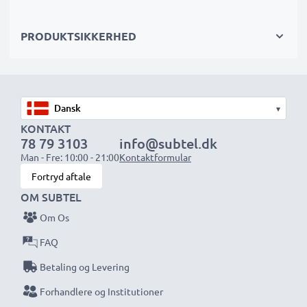
Farve
: sort
PRODUKTSIKKERHED
Udskiftninigsbatteriet fra subtel – Bedste kvalitet til
en rimelig pris.
★ 3 års garanti ★
▾
KONTAKT
Vi har siden 2004 ageret som international
78 79 3103
info@subtel.dk
specialforhandler og vi ved, hvad det kommer an på
Man - Fre: 10:00 - 21:00
Kontaktformular
ved højkvalitetsprodukter. Derfor giver vi dig en
Fortryd aftale
garanti på 36 måneder!
OM SUBTEL
Om Os
FAQ
Betaling og Levering
Forhandlere og Institutioner