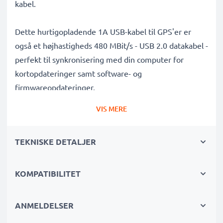
kabel.
Dette hurtigopladende 1A USB-kabel til GPS'er er
også et højhastigheds 480 MBit/s - USB 2.0 datakabel -
perfekt til synkronisering med din computer for
kortopdateringer samt software- og
firmwareopdateringer.
VIS MERE
Topkvalitet, holdbart og robust Mini USB til USB A
GPS-opladningskabel med en tangle- og knækfri PVC
TEKNISKE DETALJER
Sat Nav-ledning er den ideelle USB 2.0 udskiftning
Mitac Mio A501 / Mio C250 / Mio C317 oplader og
andre modeller - lige så god som den originale.
KOMPATIBILITET
Dataoverførselskabel af høj kvalitet til
ANMELDELSER
satellitnavigationsenheder