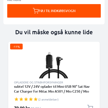
FØJ TIL INDKØBSVOGN
Du vil måske også kunne lide
-11%
OPLADERE OG STRØMFORSYNINGER
subtel 12V / 24V oplader til Mini-USB 90° Sat Nav
Car Charger for Mitac Mio A501 / Mio C250 / Mio
C317 / Mio C517 / Mio C720 / Mio P340 1A /
(2 anmeldelser)
1000mA GPS Cigarette Lighter Adapter m/ 1.1m
oplader til bil
Særlig pris
79,00 kr.