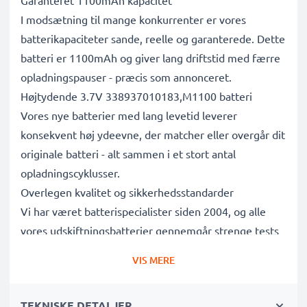
Garanteret 1100mAh kapacitet
I modsætning til mange konkurrenter er vores
batterikapaciteter sande, reelle og garanterede. Dette
batteri er 1100mAh og giver lang driftstid med færre
opladningspauser - præcis som annonceret.
Højtydende 3.7V 338937010183,M1100 batteri
Vores nye batterier med lang levetid leverer
konsekvent høj ydeevne, der matcher eller overgår dit
originale batteri - alt sammen i et stort antal
opladningscyklusser.
Overlegen kvalitet og sikkerhedsstandarder
Vi har været batterispecialister siden 2004, og alle
vores udskiftningsbatterier gennemgår strenge tests
for at leve op til de højeste EU-standarder og mere til
VIS MERE
- det er derfor, de leveres med 3 års garanti.
Det bæredygtige valg
TEKNISKE DETALJER