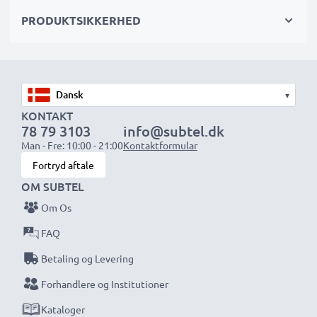
PRODUKTSIKKERHED
Vælg CELLONIC og gå aldrig på kompromis med
kvaliteten. Bestil nu!
▾
KONTAKT
78 79 3103
info@subtel.dk
Man - Fre: 10:00 - 21:00
Kontaktformular
Fortryd aftale
OM SUBTEL
Om Os
FAQ
Betaling og Levering
Forhandlere og Institutioner
Kataloger