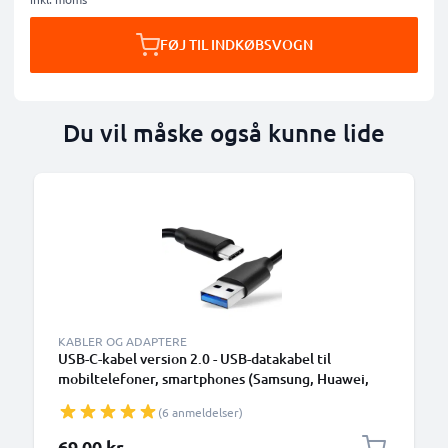
FØJ TIL INDKØBSVOGN
Du vil måske også kunne lide
KABLER OG ADAPTERE
USB-C-kabel version 2.0 - USB-datakabel til
mobiltelefoner, smartphones (Samsung, Huawei,
Google Pixel), kameraer (Canon, Panasonic Lumix,
(6 anmeldelser)
Sony, GoPro) og mange flere - 1,0m 3A-
opladerkabel med USB Type C-stik
69,00 kr.