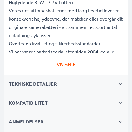
Højtydende 3.6V - 3.7V batteri
Vores udskiftningsbatterier med lang levetid leverer
konsekvent høj ydeevne, der matcher eller overgår dit
originale kamerabatteri - alt sammen i et stort antal
opladningscyklusser.
Overlegen kvalitet og sikkerhedsstandarder
Vi har været batterispecialister siden 2004, og alle
vores udskiftningsbatterier gennemgår strenge tests
VIS MERE
for at overholde de højeste EU-standarder og mere til
- det er derfor, de kommer med en 3-års garanti.
TEKNISKE DETALJER
Uundværlig i enhver fotografs kamerataske
Disse udskiftningsbatterier til kameraer giver pålidelig
strøm til intensive, langvarige foto- eller
KOMPATIBILITET
videooptagelser og er perfekte primære, sekundære,
backup-, reserve- eller ekstrabatterier til både
ANMELDELSER
professionelle og amatører.