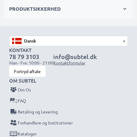
PRODUKTSIKKERHED
Vælg CELLONIC og gå aldrig på kompromis med
kvaliteten. Bestil nu!
▾
KONTAKT
78 79 3103
info@subtel.dk
Man - Fre: 10:00 - 21:00
Kontaktformular
Fortryd aftale
OM SUBTEL
Om Os
FAQ
Betaling og Levering
Forhandlere og Institutioner
Kataloger