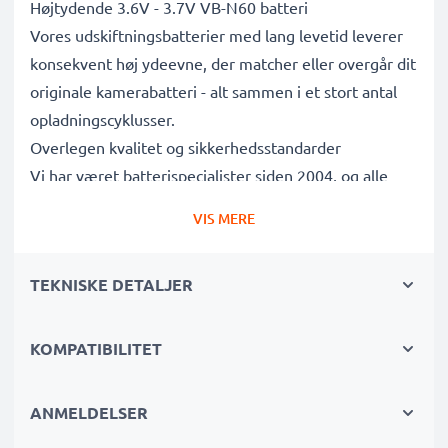
Højtydende 3.6V - 3.7V VB-N60 batteri
Vores udskiftningsbatterier med lang levetid leverer
konsekvent høj ydeevne, der matcher eller overgår dit
originale kamerabatteri - alt sammen i et stort antal
opladningscyklusser.
Overlegen kvalitet og sikkerhedsstandarder
Vi har været batterispecialister siden 2004, og alle
vores udskiftningsbatterier gennemgår strenge tests
VIS MERE
for at overholde de højeste EU-standarder og mere til
- det er derfor, de kommer med en 3-års garanti.
TEKNISKE DETALJER
Uundværlig i enhver fotografs kamerataske
Disse udskiftningsbatterier til kameraer giver pålidelig
strøm til intensive, langvarige foto- eller
KOMPATIBILITET
videooptagelser og er perfekte primære, sekundære,
backup-, reserve- eller ekstrabatterier til både
ANMELDELSER
professionelle og amatører.