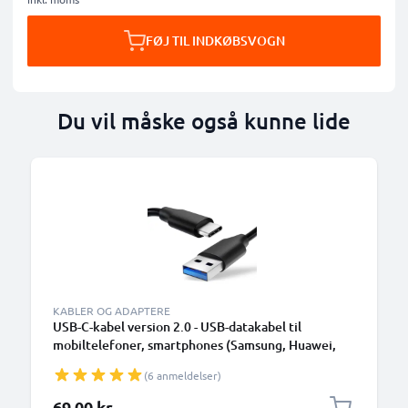
FØJ TIL INDKØBSVOGN
Du vil måske også kunne lide
KABLER OG ADAPTERE
USB-C-kabel version 2.0 - USB-datakabel til
mobiltelefoner, smartphones (Samsung, Huawei,
Google Pixel), kameraer (Canon, Panasonic Lumix,
(6 anmeldelser)
Sony, GoPro) og mange flere - 1,0m 3A-
opladerkabel med USB Type C-stik
69,00 kr.