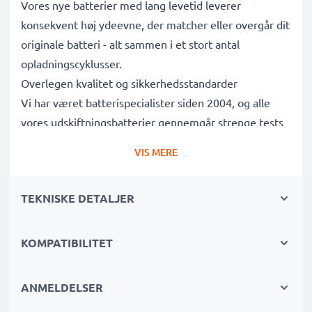
Vores nye batterier med lang levetid leverer
konsekvent høj ydeevne, der matcher eller overgår dit
originale batteri - alt sammen i et stort antal
opladningscyklusser.
Overlegen kvalitet og sikkerhedsstandarder
Vi har været batterispecialister siden 2004, og alle
vores udskiftningsbatterier gennemgår strenge tests
for at leve op til de højeste EU-standarder og mere til
VIS MERE
- det er derfor, de leveres med 3 års garanti.
Det bæredygtige valg
TEKNISKE DETALJER
Udskift batteriet, ikke din enhed. Det er det smartere,
billigere og mere miljøvenlige valg, der sparer dig
penge og samtidig reducerer dit miljømæssige
KOMPATIBILITET
fodaftryk gennem genbrug.
Vælg CELLONIC og gå aldrig på kompromis med
ANMELDELSER
kvaliteten. Bestil nu!