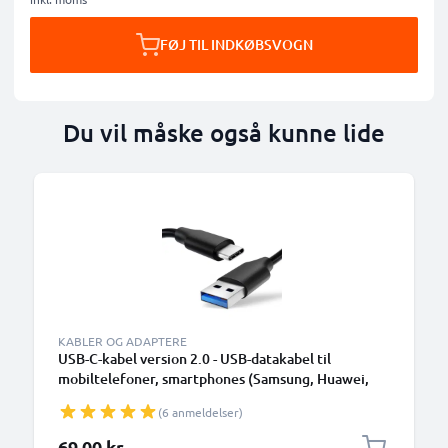
FØJ TIL INDKØBSVOGN
Du vil måske også kunne lide
KABLER OG ADAPTERE
USB-C-kabel version 2.0 - USB-datakabel til
mobiltelefoner, smartphones (Samsung, Huawei,
Google Pixel), kameraer (Canon, Panasonic Lumix,
(6 anmeldelser)
Sony, GoPro) og mange flere - 1,0m 3A-
opladerkabel med USB Type C-stik
69,00 kr.