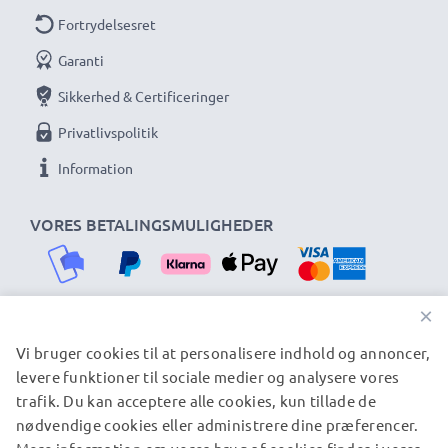
Fortrydelsesret
Garanti
Sikkerhed & Certificeringer
Privatlivspolitik
Information
VORES BETALINGSMULIGHEDER
×
Vi bruger cookies til at personalisere indhold og annoncer,
VORES FORSENDELSESPARTNERE
levere funktioner til sociale medier og analysere vores
trafik. Du kan acceptere alle cookies, kun tillade de
nødvendige cookies eller administrere dine præferencer.
© subtel.dk 2026