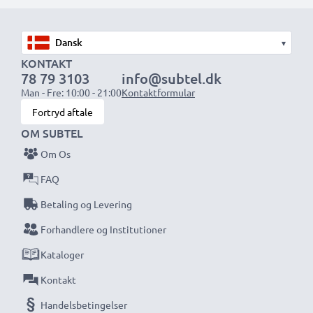
eller ekstrabatterier.
▾
Vælg CELLONIC og gå aldrig på kompromis med
KONTAKT
kvaliteten. Bestil nu!
78 79 3103
info@subtel.dk
Man - Fre: 10:00 - 21:00
Kontaktformular
Fortryd aftale
OM SUBTEL
Om Os
FAQ
Betaling og Levering
Forhandlere og Institutioner
Kataloger
Kontakt
Handelsbetingelser