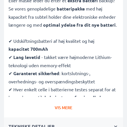
Eller måske leder du efter et
ekstra batteri
backup?
Se vores genopladelige
batteripakke
med høj
kapacitet fra subtel holder dine elektroniske enheder
længere og med
optimal ydelse fra dit nye batteri
.
✔ Udskiftningsbatteri af høj kvalitet og høj
kapacitet 700mAh
✔
Lang levetid
- takket være højmoderne Lithium-
teknologi uden memory-effekt
✔
Garanteret sikkerhed
: kortslutnings-,
overhednings- og overspændingsbeskyttet
✔ Hver enkelt celle i batterierne testes separat for at
kunne leve op til
de højeste professionelle krav
✔
100% kompatibel udskiftning
af dine originale
VIS MERE
batterier
TEKNISKE DETALJER