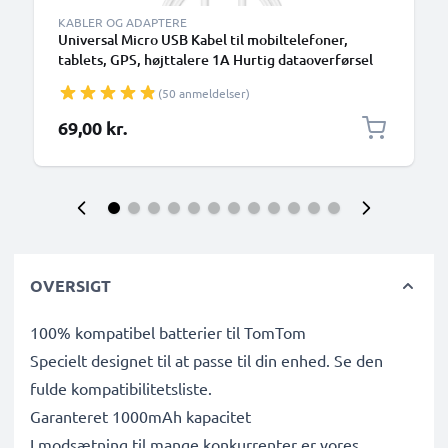
KABLER OG ADAPTERE
Universal Micro USB Kabel til mobiltelefoner,
tablets, GPS, højttalere 1A Hurtig dataoverførsel
1m PVC Opladning/opladerkabel - hvid
(50 anmeldelser)
69,00 kr.
OVERSIGT
100% kompatibel batterier til TomTom
Specielt designet til at passe til din enhed. Se den
fulde kompatibilitetsliste.
Garanteret 1000mAh kapacitet
I modsætning til mange konkurrenter er vores