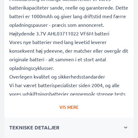
batterikapaciteter sande, reelle og garanterede. Dette
batteri er 1000mAh og giver lang driftstid med færre
opladningspauser - præcis som annonceret.
Højtydende 3.7V AHL03711022 VF6M batteri
Vores nye batterier med lang levetid leverer
konsekvent høj ydeevne, der matcher eller overgår dit
originale batteri - alt sammen i et stort antal
opladningscyklusser.
Overlegen kvalitet og sikkerhedsstandarder
Vi har været batterispecialister siden 2004, og alle
vores udskiftningsbatterier gennemgår strenge tests
for at leve op til de højeste EU-standarder og mere til
VIS MERE
- det er derfor, de leveres med 3 års garanti.
Det bæredygtige valg
TEKNISKE DETALJER
Udskift batteriet, ikke din enhed. Det er det smartere,
billigere og mere miljøvenlige valg, der sparer dig