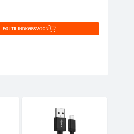
FØJ TIL INDKØBSVOGN