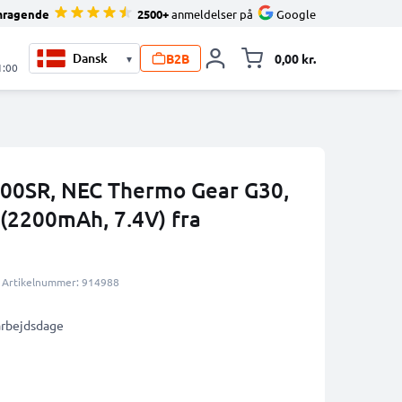
mragende
2500+
anmeldelser på
Google
B2B
0,00 kr.
▾
Toggle minicart, 
1:00
R300SR, NEC Thermo Gear G30,
(2200mAh, 7.4V) fra
Artikelnummer: 914988
 arbejdsdage