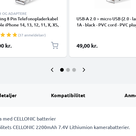
R OG ADAPTERE
ing 8 Pin Telefonopladerkabel
USB-A 2.0 > micro USB (2.0 - la
ple iPhone 14, 13, 12, 11, X, XS,
1A - black - PVC cord - PVC plu
 7, SE 1m Hurtig opladning
(37 anmeldelser)
phone datakabel hvid
0 kr.
49,00 kr.
detaljer
Kompatibilitet
Anme
era med CELLONIC batterier
kvalitets CELLONIC 2200mAh 7.4V Lithiumion kamerabatterier.