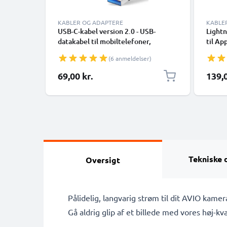
KABLER OG ADAPTERE
KABLE
USB-C-kabel version 2.0 - USB-
Lightn
datakabel til mobiltelefoner,
til Ap
smartphones (Samsung, Huawei,
XR, 8,
(6 anmeldelser)
Google Pixel), kameraer (Canon,
Smart
Panasonic Lumix, Sony, GoPro) og
69,00 kr.
139,0
mange flere - 1,0m 3A-opladerkabel
med USB Type C-stik
Tekniske 
Oversigt
Pålidelig, langvarig strøm til dit AVIO kam
Gå aldrig glip af et billede med vores høj-