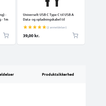
KABLER O
ng) -
Universelt USB C Type C til USB A
Universal
g - 1m
Data- og opladningskabel til
mobiltel
mobiltelefoner, tablets, GPS,
højttale
(2 anmeldelser)
højttalere - 3A Hurtig dataoverførsel
1m PVC O
1m Nylon Opladerkabel - Sort
hvid
39,00 kr.
69,00 k
ldelser
Produktsikkerhed