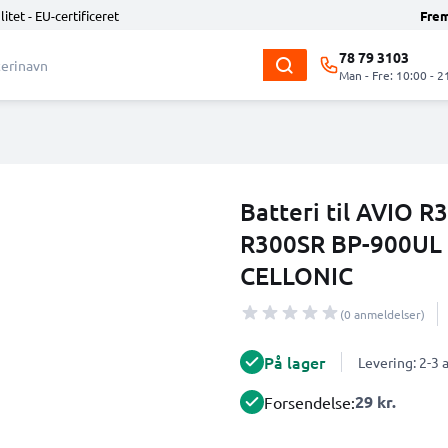
litet - EU-certificeret
Fre
78 79 3103
Man - Fre: 10:00 - 2
Batteri til AVIO 
R300SR BP-900UL 
CELLONIC
(0 anmeldelser)
På lager
Levering: 2-3
29 kr.
Forsendelse: