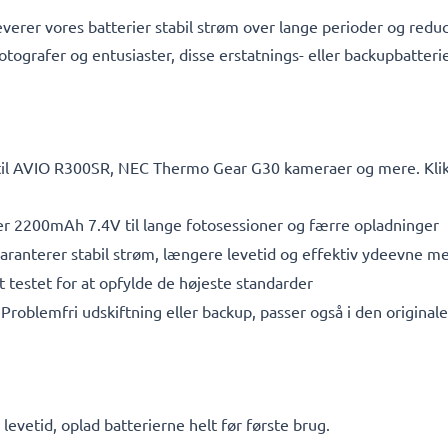
everer vores batterier stabil strøm over lange perioder og reduc
otografer og entusiaster, disse erstatnings- eller backupbatterie
 til AVIO R300SR, NEC Thermo Gear G30 kameraer og mere. Klik 
r 2200mAh 7.4V til lange fotosessioner og færre opladninger
aranterer stabil strøm, længere levetid og effektiv ydeevne 
testet for at opfylde de højeste standarder
Problemfri udskiftning eller backup, passer også i den original
vetid, oplad batterierne helt før første brug.