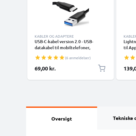
KABLER OG ADAPTERE
KABLE
USB-C-kabel version 2.0 - USB-
Lightn
datakabel til mobiltelefoner,
til Ap
smartphones (Samsung, Huawei,
XR, 8,
(6 anmeldelser)
Google Pixel), kameraer (Canon,
Smart
Panasonic Lumix, Sony, GoPro) og
69,00 kr.
139,0
mange flere - 1,0m 3A-opladerkabel
med USB Type C-stik
Tekniske 
Oversigt