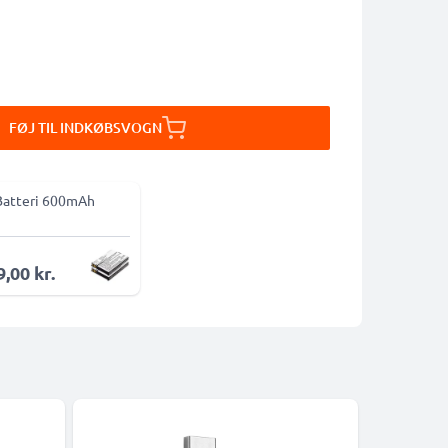
FØJ TIL INDKØBSVOGN
Batteri 600mAh
,00 kr.