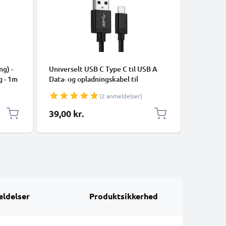
KABLER O
ng) -
Universelt USB C Type C til USB A
Universal
g - 1m
Data- og opladningskabel til
mobiltel
mobiltelefoner, tablets, GPS,
højttale
(2 anmeldelser)
højttalere - 3A Hurtig dataoverførsel
1m PVC O
1m Nylon Opladerkabel - Sort
hvid
39,00 kr.
69,00 k
ldelser
Produktsikkerhed