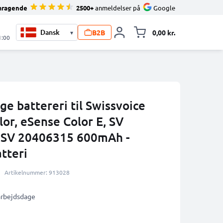
mragende
2500+
anmeldelser på
Google
B2B
0,00 kr.
▾
Toggle minicart, 
1:00
ge battereri til Swissvoice
or, eSense Color E, SV
,SV 20406315 600mAh -
atteri
Artikelnummer: 913028
 arbejdsdage