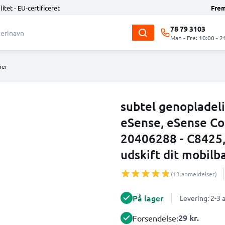
litet - EU-certificeret
Fre
78 79 3103
Man - Fre: 10:00 - 2
ner
subtel genopladeli
eSense, eSense Col
20406288 - C8425
udskift dit mobilb
(13 anmeldelser)
På lager
Levering: 2-3
29 kr.
Forsendelse: