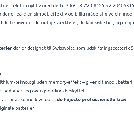
stnet telefon nyt liv med dette 3.6V - 3.7V C8425,SV 20406315
 der er bare en simpel, effektiv og billig måde at give din mobi
ad du behøver er de rigtige værktøjer, du kan købe her, og en god 
erier
der er designet til Swissvoice som udskiftningsbatteri e
h
thium-teknologi uden memory-effekt – giver dit mobil batteri 
overhednings- og overspændingsbeskyttet
rat for at kunne leve op til
de højeste professionelle krav
iginale batterier