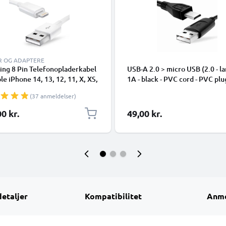
R OG ADAPTERE
ing 8 Pin Telefonopladerkabel
USB-A 2.0 > micro USB (2.0 - la
ple iPhone 14, 13, 12, 11, X, XS,
1A - black - PVC cord - PVC plu
 7, SE 1m Hurtig opladning
(37 anmeldelser)
phone datakabel hvid
0 kr.
49,00 kr.
detaljer
Kompatibilitet
Anme