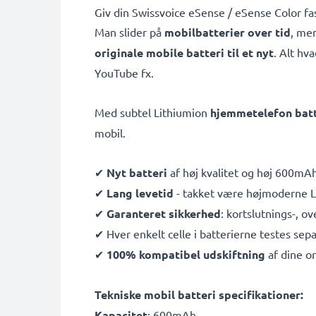
Giv din Swissvoice eSense / eSense Color fa
Man slider på
mobilbatterier over tid
, men
originale mobile batteri til et nyt
. Alt hv
YouTube fx.
Med subtel Lithiumion
hjemmetelefon batt
mobil.
✔
Nyt batteri
af høj kvalitet og høj 600mA
✔
Lang levetid
- takket være højmoderne Li
✔
Garanteret sikkerhed
: kortslutnings-, 
✔ Hver enkelt celle i batterierne testes sepa
✔
100% kompatibel udskiftning
af dine or
Tekniske mobil batteri specifikationer:
Kapacitet
: 600mAh