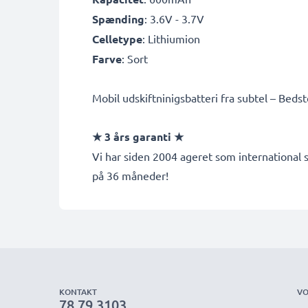
Spænding
: 3.6V - 3.7V
Celletype
: Lithiumion
Farve
: Sort
Mobil udskiftninigsbatteri fra subtel – Bedste 
★ 3 års garanti ★
Vi har siden 2004 ageret som international s
på 36 måneder!
KONTAKT
VO
78 79 3103