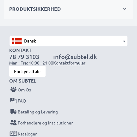
PRODUKTSIKKERHED
Vælg CELLONIC og gå aldrig på kompromis med
kvaliteten. Bestil nu!
▾
KONTAKT
78 79 3103
info@subtel.dk
Man - Fre: 10:00 - 21:00
Kontaktformular
Fortryd aftale
OM SUBTEL
Om Os
FAQ
Betaling og Levering
Forhandlere og Institutioner
Kataloger