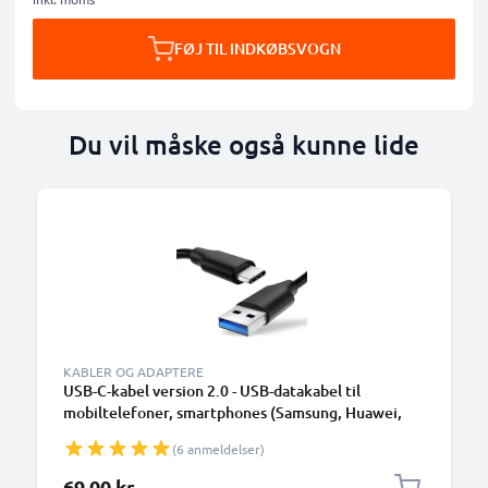
FØJ TIL INDKØBSVOGN
Du vil måske også kunne lide
KABLER OG ADAPTERE
USB-C-kabel version 2.0 - USB-datakabel til
mobiltelefoner, smartphones (Samsung, Huawei,
Google Pixel), kameraer (Canon, Panasonic Lumix,
(6 anmeldelser)
Sony, GoPro) og mange flere - 1,0m 3A-
opladerkabel med USB Type C-stik
69,00 kr.