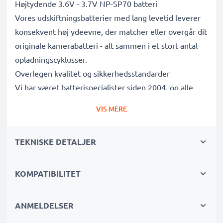
Højtydende 3.6V - 3.7V NP-SP70 batteri
Vores udskiftningsbatterier med lang levetid leverer
konsekvent høj ydeevne, der matcher eller overgår dit
originale kamerabatteri - alt sammen i et stort antal
opladningscyklusser.
Overlegen kvalitet og sikkerhedsstandarder
Vi har været batterispecialister siden 2004, og alle
vores udskiftningsbatterier gennemgår strenge tests
VIS MERE
for at overholde de højeste EU-standarder og mere til
- det er derfor, de kommer med en 3-års garanti.
TEKNISKE DETALJER
Uundværlig i enhver fotografs kamerataske
Disse udskiftningsbatterier til kameraer giver pålidelig
strøm til intensive, langvarige foto- eller
KOMPATIBILITET
videooptagelser og er perfekte primære, sekundære,
backup-, reserve- eller ekstrabatterier til både
ANMELDELSER
professionelle og amatører.