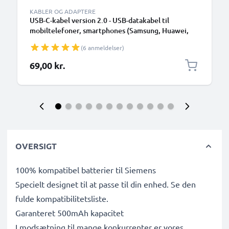
KABLER OG ADAPTERE
USB-C-kabel version 2.0 - USB-datakabel til
mobiltelefoner, smartphones (Samsung, Huawei,
Google Pixel), kameraer (Canon, Panasonic Lumix,
(6 anmeldelser)
Sony, GoPro) og mange flere - 1,0m 3A-
opladerkabel med USB Type C-stik
69,00 kr.
OVERSIGT
100% kompatibel batterier til Siemens
Specielt designet til at passe til din enhed. Se den
fulde kompatibilitetsliste.
Garanteret 500mAh kapacitet
I modsætning til mange konkurrenter er vores