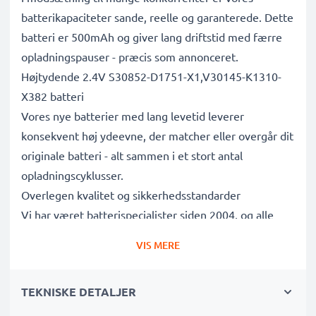
batterikapaciteter sande, reelle og garanterede. Dette
batteri er 500mAh og giver lang driftstid med færre
opladningspauser - præcis som annonceret.
Højtydende 2.4V S30852-D1751-X1,V30145-K1310-
X382 batteri
Vores nye batterier med lang levetid leverer
konsekvent høj ydeevne, der matcher eller overgår dit
originale batteri - alt sammen i et stort antal
opladningscyklusser.
Overlegen kvalitet og sikkerhedsstandarder
Vi har været batterispecialister siden 2004, og alle
vores udskiftningsbatterier gennemgår strenge tests
VIS MERE
for at leve op til de højeste EU-standarder og mere til
- det er derfor, de leveres med 3 års garanti.
TEKNISKE DETALJER
Det bæredygtige valg
Udskift batteriet, ikke din enhed. Det er det smartere,