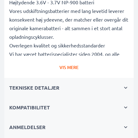
Højtydende 3.6V - 3.7V NP-900 batteri
Vores udskiftningsbatterier med lang levetid leverer
konsekvent høj ydeevne, der matcher eller overgår dit
originale kamerabatteri - alt sammen i et stort antal
opladningscyklusser.
Overlegen kvalitet og sikkerhedsstandarder
Vi har været batterispecialister siden 2004, og alle
vores udskiftningsbatterier gennemgår strenge tests
VIS MERE
for at overholde de højeste EU-standarder og mere til
- det er derfor, de kommer med en 3-års garanti.
TEKNISKE DETALJER
Uundværlig i enhver fotografs kamerataske
Disse udskiftningsbatterier til kameraer giver pålidelig
strøm til intensive, langvarige foto- eller
KOMPATIBILITET
videooptagelser og er perfekte primære, sekundære,
backup-, reserve- eller ekstrabatterier til både
ANMELDELSER
professionelle og amatører.