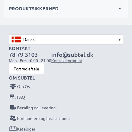
PRODUKTSIKKERHED
Vælg CELLONIC og gå aldrig på kompromis med
kvaliteten. Bestil nu!
▾
KONTAKT
78 79 3103
info@subtel.dk
Man - Fre: 10:00 - 21:00
Kontaktformular
Fortryd aftale
OM SUBTEL
Om Os
FAQ
Betaling og Levering
Forhandlere og Institutioner
Kataloger