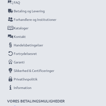
FAQ
★ 3 års garanti ★
Betaling og Levering
Vi har siden 2004 ageret som international
Forhandlere og Institutioner
specialforhandler og vi ved, hvad det kommer an på
Kataloger
ved højkvalitetsprodukter. Derfor giver vi dig en
garanti på 36 måneder!
Kontakt
Handelsbetingelser
Fortrydelsesret
Garanti
Sikkerhed & Certificeringer
Privatlivspolitik
Information
VORES BETALINGSMULIGHEDER