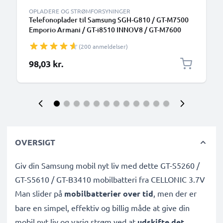
OPLADERE OG STRØMFORSYNINGER
Telefonoplader til Samsung SGH-G810 / GT-M7500
Emporio Armani / GT-i8510 INNOV8 / GT-M7600
Micro USB Smartphone opladerkabel 1.1m 5W 1A /
(200 anmeldelser)
1000mA
98,03 kr.
OVERSIGT
Giv din Samsung mobil nyt liv med dette GT-S5260 /
GT-S5610 / GT-B3410 mobilbatteri fra CELLONIC 3.7V
Man slider på
mobilbatterier over tid
, men der er
bare en simpel, effektiv og billig måde at give din
mobil nyt liv og varig strøm ved at
udskifte det