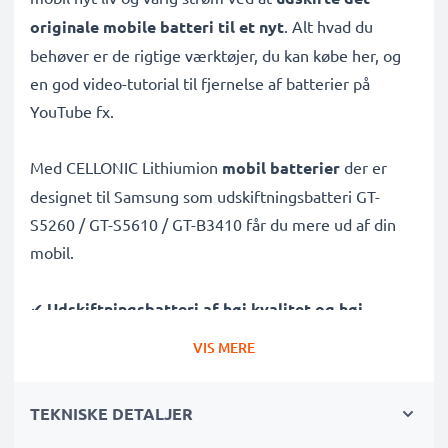
originale mobile batteri til et nyt
. Alt hvad du
behøver er de rigtige værktøjer, du kan købe her, og
en god video-tutorial til fjernelse af batterier på
YouTube fx.
Med CELLONIC Lithiumion
mobil batterier
der er
designet til Samsung som udskiftningsbatteri GT-
S5260 / GT-S5610 / GT-B3410 får du mere ud af din
mobil.
✔
Udskiftningsbatteri af høj kvalitet og høj
Kapacitet: 950mAh
VIS MERE
✔
Lang levetid
- takket være højmoderne Lithium-
teknologi uden memory-effekt – giver dit mobil
TEKNISKE DETALJER
batteri lang levetid