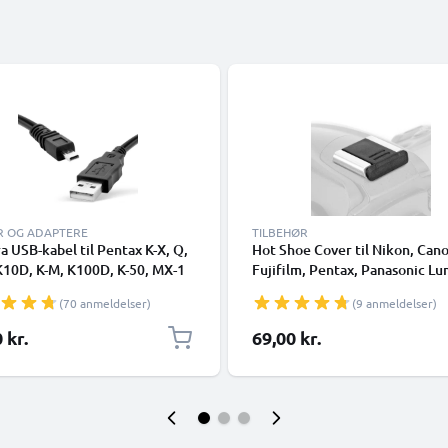
R OG ADAPTERE
TILBEHØR
 USB-kabel til Pentax K-X, Q,
Hot Shoe Cover til Nikon, Cano
K10D, K-M, K100D, K-50, MX-1
Fujifilm, Pentax, Panasonic Lu
urtig opladning af datakabel
Leica fra CELLONIC
(70 anmeldelser)
(9 anmeldelser)
mera Opladerledning PVC - Sort
 kr.
69,00 kr.