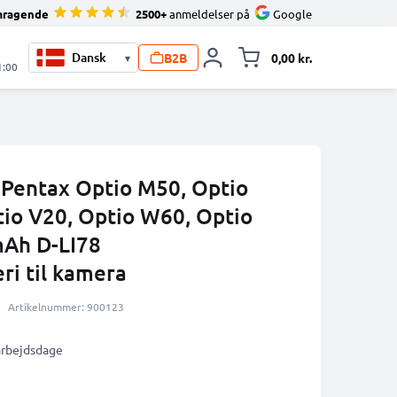
mragende
2500+
anmeldelser på
Google
B2B
0,00 kr.
▾
Toggle minicart, 
1:00
l Pentax Optio M50, Optio
tio V20, Optio W60, Optio
mAh D-LI78
ri til kamera
Artikelnummer: 900123
 arbejdsdage