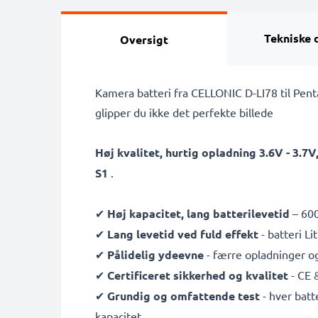
Tekniske 
Oversigt
Kamera batteri fra CELLONIC D-LI78 til Pent
glipper du ikke det perfekte billede
Høj kvalitet, hurtig opladning 3.6V - 3.
S1
.
✔
Høj kapacitet, lang batterilevetid
– 600
✔
Lang levetid ved fuld effekt
- batteri L
✔
Pålidelig ydeevne
- færre opladninger og
✔
Certificeret sikkerhed og kvalitet
- CE 
✔
Grundig og omfattende test
- hver batt
kapacitet.