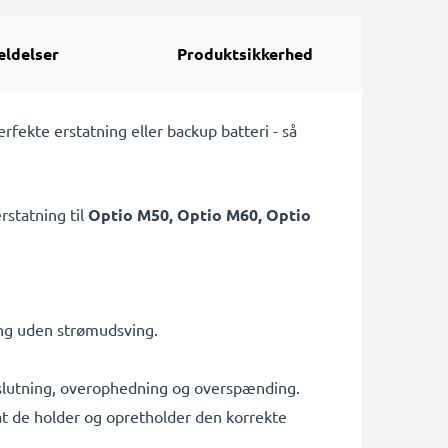
ldelser
Produktsikkerhed
fekte erstatning eller backup batteri - så
rstatning til
Optio M50, Optio M60, Optio
ing uden strømudsving.
tslutning, overophedning og overspænding.
g at de holder og opretholder den korrekte