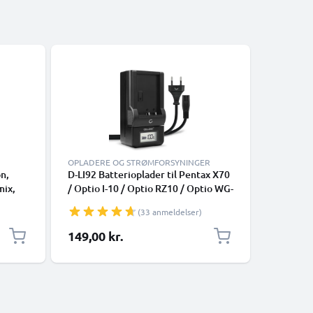
-5%
OPLADERE OG STRØMFORSYNINGER
KABLER O
n,
D-LI92 Batterioplader til Pentax X70
RCA-kabel
mix,
/ Optio I-10 / Optio RZ10 / Optio WG-
K-5 IIs K
1 GPS, WG-50 Kamerabatteri fra
K110D K2
(33 anmeldelser)
CELLONIC
1 X-5 Q 
WG-4 WG-
Særlig pr
149,00 kr.
94,05 k
Kamera, 
RCA-stik
AV-kabel