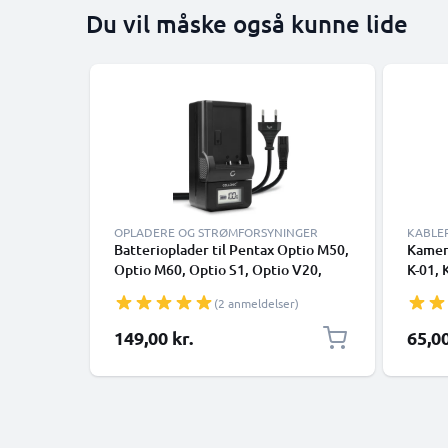
Du vil måske også kunne lide
OPLADERE OG STRØMFORSYNINGER
KABLE
Batterioplader til Pentax Optio M50,
Kamera
Optio M60, Optio S1, Optio V20,
K-01, 
Optio W60, Optio W80
1.5m H
(2 anmeldelser)
Kamerabatteri fra CELLONIC
til ka
149,00 kr.
65,00