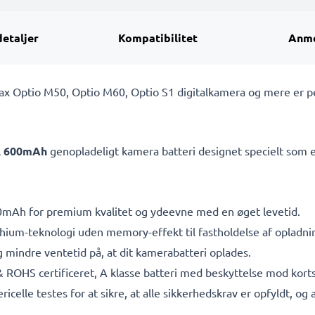
detaljer
Kompatibilitet
Anme
ax Optio M50, Optio M60, Optio S1 digitalkamera og mere er per
7V, 600mAh
genopladeligt kamera batteri designet specielt som e
mAh for premium kvalitet og ydeevne med en øget levetid.
ithium-teknologi uden memory-effekt til fastholdelse af opladn
 mindre ventetid på, at dit kamerabatteri oplades.
& ROHS certificeret, A klasse batteri med beskyttelse mod kor
ericelle testes for at sikre, at alle sikkerhedskrav er opfyldt, o