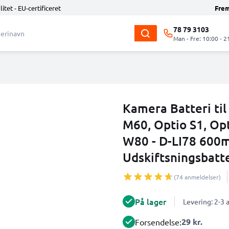
litet - EU-certificeret
Fre
78 79 3103
Man - Fre: 10:00 - 2
Kamera Batteri ti
M60, Optio S1, Op
W80 - D-LI78 600
Udskiftsningsbatte
(74 anmeldelser)
På lager
Levering: 2-3
29 kr.
Forsendelse: