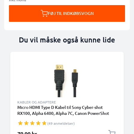
FØJ TIL INDKØBSVOGN
Du vil måske også kunne lide
KABLER OG ADAPTERE
Micro HDMI Type D Kabel til Sony Cyber-shot
RX100, Alpha 6400, Alpha 7C, Canon PowerShot
SX740 HS, PowerShot G7 X Mark II TV, DVD, Blu-
(49 anmeldelser)
Ray, Kamera, Skærm - 1.5m Micro HDMI Type D til
HDMI Standard (Type A) Ledning
79,00 kr.