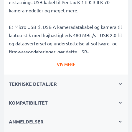
erstatnings USB-kabel til Pentax K-1 II K-3 II K-70
kameramodeller og meget mere.
Et Micro USB til USB A kameradatakabel og kamera til
laptop-stik med højhastigheds 480 MBit/s - USB 2.0 fil-
og dataoverførsel og understøttelse af software- og
firmwareopdateringer, gør dette USB-
overførselskabel det muligt at overføre videoer og
VIS MERE
fotos hurtigt, sikkert og trygt fra dit kamera til enhver
USB-kompatibel computer, USB-hub eller
TEKNISKE DETALJER
fotoprinter/dockingstation.
Dataoverførselskabel af høj kvalitet til tilslutning af dit
KOMPATIBILITET
kamera til din computer
✔ Overfør data på kortest mulig tid - USB 2.0
ANMELDELSER
strømkabel med hurtig 480 MBit/s - USB 2.0