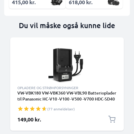
415,00 kr.
618,00 kr.
Du vil måske også kunne lide
OPLADERE OG STRØMFORSYNINGER
VW-VBK180 VW-VBK360 VW-VBL90 Batterioplader
til Panasonic HC-V10 -V100 -V500 -V700 HDC-SD40
-SD60 -SD80 -SD90 SDR-S50, Nokia 3650
(77 anmeldelser)
Kamerabatteri fra CELLONIC
149,00 kr.