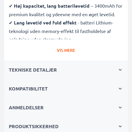
✔
Høj kapacitet, lang batterilevetid
– 3400mAh for
premium kvalitet og ydeevne med en øget levetid.
✔
Lang levetid ved fuld effekt
- batteri Lithium-
teknologi uden memory-effekt til fastholdelse af
opladning uden strømudsving.
✔
Pålidelig ydeevne
- færre opladninger og mindre
VIS MERE
ventetid på, at dit kamerabatteri oplades.
✔
Certificeret sikkerhed og kvalitet
- CE & ROHS
TEKNISKE DETALJER
certificeret, A klasse batteri med beskyttelse mod
kortslutning, overophedning og overspænding.
KOMPATIBILITET
✔
Grundig og omfattende test
- hver battericelle
testes for at sikre, at alle sikkerhedskrav er opfyldt, og
at de holder og opretholder den korrekte kapacitet.
ANMELDELSER
Batteri til kamera specifikationer:
PRODUKTSIKKERHED
Kapacitet
: 3400mAh