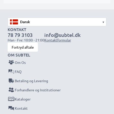
Spænding
: 3.6V - 3.7V
Celletype
: Lithiumion
Dimensioner
: 43.10 x 41.08 x 30.80mm
▾
Farve
: sort
KONTAKT
78 79 3103
info@subtel.dk
Man - Fre: 10:00 - 21:00
Kontaktformular
★ 3 års garanti ★
Fortryd aftale
Vi har siden 2004 ageret som international
OM SUBTEL
specialforhandler og vi ved, hvad det kommer an på
Om Os
ved højkvalitetsprodukter. Derfor giver sikrer vi dig en
FAQ
garanti på 36 måneder!
Betaling og Levering
Forhandlere og Institutioner
Kataloger
Kontakt