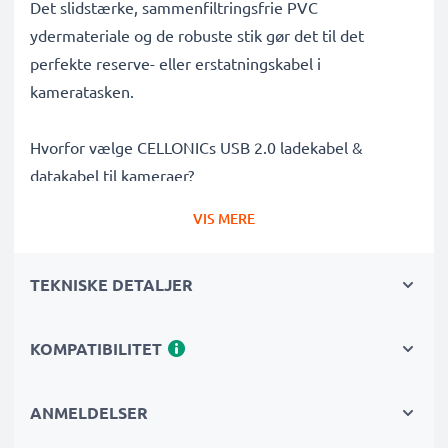
Det slidstærke, sammenfiltringsfrie PVC
ydermateriale og de robuste stik gør det til det
perfekte reserve- eller erstatningskabel i
kameratasken.
Hvorfor vælge CELLONICs USB 2.0 ladekabel &
datakabel til kameraer?
✔
Hurtig USB 2.0 opladning
– oplader dit kamera
VIS MERE
effektivt
✔
Lynhurtig 480 MBit/s - USB 2.0 dataoverførsel
–
TEKNISKE DETALJER
perfekt til overførsel af billeder og videoer til
computer, laptop eller tablet
✔
Stærk og fleksibel konstruktion
– holdbart og
KOMPATIBILITET
filtrefrit 1m kabel
✔
Multifunktionel
– understøtter synkronisering,
ANMELDELSER
firmwareopdateringer og billedudskrivning