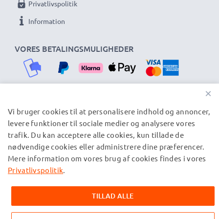
Privatlivspolitik
Information
VORES BETALINGSMULIGHEDER
×
Vi bruger cookies til at personalisere indhold og annoncer,
VORES FORSENDELSESPARTNERE
levere funktioner til sociale medier og analysere vores
trafik. Du kan acceptere alle cookies, kun tillade de
nødvendige cookies eller administrere dine præferencer.
© subtel.dk 2026
Mere information om vores brug af cookies findes i vores
Alle priser er inklusive moms og eksklusive
forsendelsesomkostninger. Bemærk venligst, at alle viste
Privatlivspolitik
.
varemærker er registrerede varemærker tilhørende deres
ejere og er nævnt på vores websider udelukkende for at give
TILLAD ALLE
oplysninger om vores produkter.