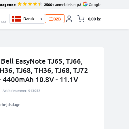
mragende
2500+
anmeldelser på
Google
B2B
0,00 kr.
▾
Toggle minicart, 
1:00
d Bell EasyNote TJ65, TJ66,
TH36, TJ68, TH36, TJ68, TJ72
- 4400mAh 10.8V - 11.1V
Artikelnummer: 913052
 arbejdsdage