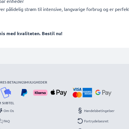
ebar enheder
ver pålidelig strøm til intensive, langvarige forbrug og er per
 med kvaliteten. Bestil nu!
RES BETALINGSMULIGHEDER
 SUBTEL
Om Os
Handelsbetingelser
FAQ
Fortrydelsesret