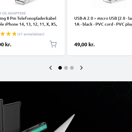
R OG ADAPTERE
ing 8 Pin Telefonopladerkabel
USB-A 2.0 > micro USB (2.0 - la
ple iPhone 14, 13, 12, 11, X, XS,
1A - black - PVC cord - PVC plu
 7, SE 1m Hurtig opladning
(37 anmeldelser)
phone datakabel hvid
0 kr.
49,00 kr.