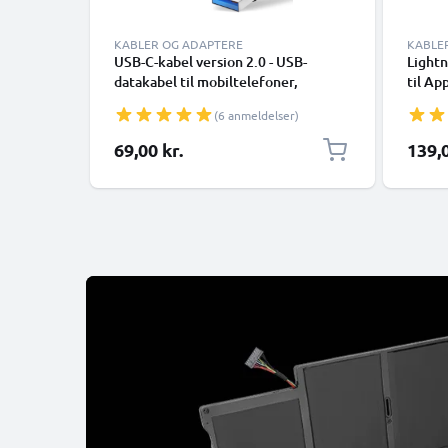
KABLER OG ADAPTERE
KABLE
USB-C-kabel version 2.0 - USB-
Lightn
datakabel til mobiltelefoner,
til Ap
smartphones (Samsung, Huawei,
XR, 8,
(6 anmeldelser)
Google Pixel), kameraer (Canon,
Smart
Panasonic Lumix, Sony, GoPro) og
69,00 kr.
139,0
mange flere - 1,0m 3A-opladerkabel
med USB Type C-stik