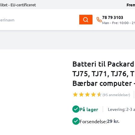
litet - EU-certificeret
Fre
78 79 3103
Man - Fre: 10:00 - 2
Batteri til Packar
TJ75, TJ71, TJ76, 
Bærbar computer 
(95 anmeldelser)
På lager
Levering: 2-3
29 kr.
Forsendelse: