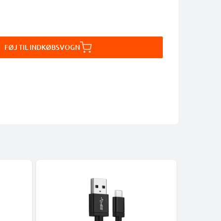
FØJ TIL INDKØBSVOGN