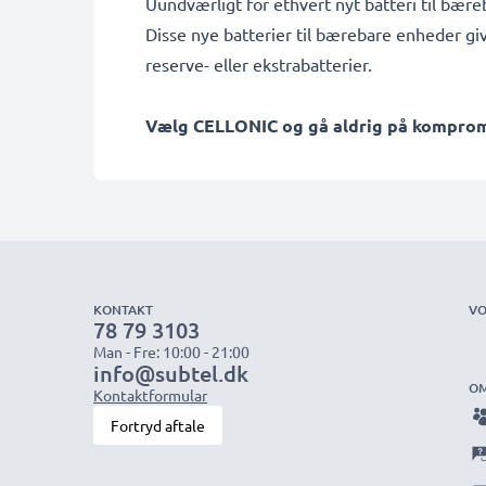
Uundværligt for ethvert nyt batteri til bær
Disse nye batterier til bærebare enheder gi
reserve- eller ekstrabatterier.
Vælg CELLONIC og gå aldrig på kompromis
KONTAKT
VO
78 79 3103
Man - Fre: 10:00 - 21:00
info@subtel.dk
OM
Kontaktformular
Fortryd aftale