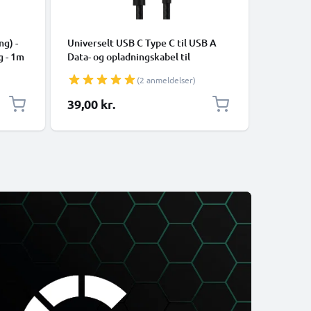
KABLER O
ng) -
Universelt USB C Type C til USB A
Universal
g - 1m
Data- og opladningskabel til
mobiltel
mobiltelefoner, tablets, GPS,
højttale
(2 anmeldelser)
højttalere - 3A Hurtig dataoverførsel
1m PVC O
1m Nylon Opladerkabel - Sort
hvid
39,00 kr.
69,00 k