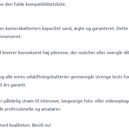
 Se den fulde kompatibilitetsliste.
s kamerabatteriers kapacitet sand, ægte og garanteret. Dette b
nnonceret.
d leverer konsekvent høj ydeevne, der matcher eller overgår dit
, og alle vores udskiftningsbatterier gennemgår strenge tests f
-års garanti.
er pålidelig strøm til intensive, langvarige foto- eller videoop
åde professionelle og amatører.
d kvaliteten. Bestil nu!