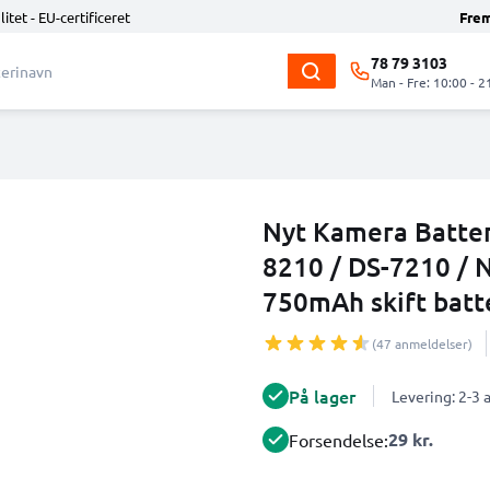
litet - EU-certificeret
Fre
78 79 3103
Man - Fre: 10:00 - 2
Nyt Kamera Batteri
8210 / DS-7210 /
750mAh skift batte
(47 anmeldelser)
På lager
Levering: 2-3
29 kr.
Forsendelse: