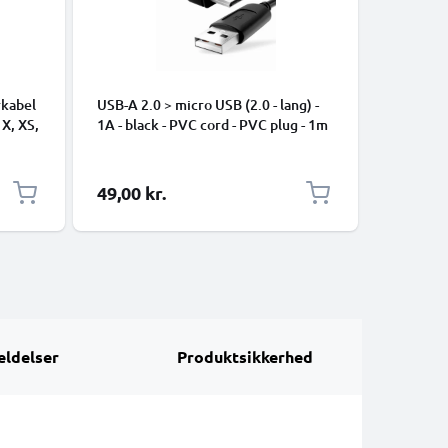
rkabel
USB-A 2.0 > micro USB (2.0 - lang) -
Universe
 X, XS,
1A - black - PVC cord - PVC plug - 1m
Data- og 
ng
mobiltel
højttaler
1m Nylon
49,00 kr.
39,00 k
ldelser
Produktsikkerhed