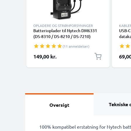
OPLADERE OG STRØMFORSYNINGER
KABLE
Batterioplader til Nytech DM6331
USB-C-
(DS-8310 / DS-8210 / DS-7210)
dataka
Kamerabatteri fra CELLONIC
smart
(11 anmeldelser)
Google
Panaso
149,00 kr.
69,00
mange 
med U
Tekniske 
Oversigt
100% kompatibel erstatning for Nytech batt