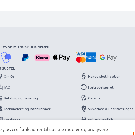
RES BETALINGSMULIGHEDER
 SUBTEL
Om Os
Handelsbetingelser
FAQ
Fortrydelsesret
Betaling og Levering
Garanti
Forhandlere og Institutioner
Sikkerhed & Certificeringer
Kataloger
Privatlivspolitik
r, levere funktioner til sociale medier og analysere
Kontakt
Information