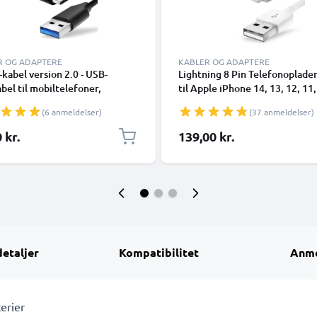
R OG ADAPTERE
KABLER OG ADAPTERE
kabel version 2.0 - USB-
Lightning 8 Pin Telefonoplade
bel til mobiltelefoner,
til Apple iPhone 14, 13, 12, 11,
phones (Samsung, Huawei,
XR, 8, 7, SE 1m Hurtig opladni
(6 anmeldelser)
(37 anmeldelser)
 Pixel), kameraer (Canon,
Smartphone datakabel hvid
nic Lumix, Sony, GoPro) og
 kr.
139,00 kr.
flere - 1,0m 3A-opladerkabel
SB Type C-stik
detaljer
Kompatibilitet
Anme
erier