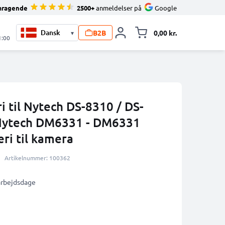
mragende
2500+
anmeldelser på
Google
B2B
0,00 kr.
▾
Toggle minicart, 
1:00
 til Nytech DS-8310 / DS-
 Nytech DM6331 - DM6331
ri til kamera
Artikelnummer: 100362
 arbejdsdage