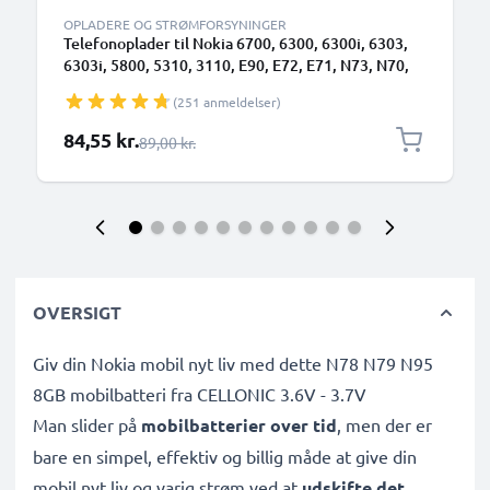
OPLADERE OG STRØMFORSYNINGER
Telefonoplader til Nokia 6700, 6300, 6300i, 6303,
6303i, 5800, 5310, 3110, E90, E72, E71, N73, N70,
N8 Smartphone opladerkabel 1.10m 2.5W 0.5A /
(251 anmeldelser)
500mA
Særlig pris
84,55 kr.
Almindelig pris
89,00 kr.
OVERSIGT
Giv din Nokia mobil nyt liv med dette N78 N79 N95
8GB mobilbatteri fra CELLONIC 3.6V - 3.7V
Man slider på
mobilbatterier over tid
, men der er
bare en simpel, effektiv og billig måde at give din
mobil nyt liv og varig strøm ved at
udskifte det