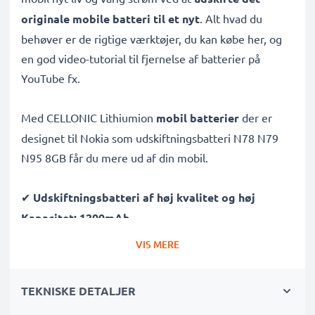
originale mobile batteri til et nyt
. Alt hvad du
behøver er de rigtige værktøjer, du kan købe her, og
en god video-tutorial til fjernelse af batterier på
YouTube fx.
Med CELLONIC Lithiumion
mobil batterier
der er
designet til Nokia som udskiftningsbatteri N78 N79
N95 8GB får du mere ud af din mobil.
✔
Udskiftningsbatteri af høj kvalitet og høj
Kapacitet: 1200mAh
✔
Lang levetid
- takket være højmoderne – giver dit
VIS MERE
mobil batteri lang levetid
✔
Garanteret sikkerhed
: kortslutnings-,
TEKNISKE DETALJER
overhednings- og overspændingsbeskyttet