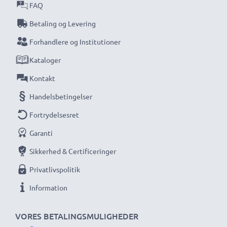
FAQ
specialforhandler og vi ved, hvad det kommer an på
ved højkvalitetsprodukter. Derfor giver vi dig en
Betaling og Levering
garanti på 36 måneder!
Forhandlere og Institutioner
Kataloger
Kontakt
Handelsbetingelser
Fortrydelsesret
Garanti
Sikkerhed & Certificeringer
Privatlivspolitik
Information
VORES BETALINGSMULIGHEDER