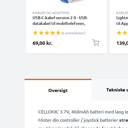
KABLER OG ADAPTERE
KABLE
USB-C-kabel version 2.0 - USB-
Lightn
datakabel til mobiltelefoner,
til Ap
smartphones (Samsung, Huawei,
XR, 8,
(6 anmeldelser)
Google Pixel), kameraer (Canon,
Smart
Panasonic Lumix, Sony, GoPro) og
69,00 kr.
139,0
mange flere - 1,0m 3A-opladerkabel
med USB Type C-stik
Tekniske 
Oversigt
CELLONIC 3.7V, 460mAh batteri med lang le
Mister din controller / joystick batterier
str