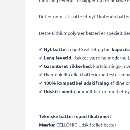
med lang levetid. Så slipper du for at købe e
Det er nemt at skifte et nyt Nintendo batter
Dette Lithiumpolymer batteri er specielt de
✔
Nyt batteri
i god kvalitet og høj
kapacit
✔
Lang levetid
- takket være højmoderne L
✔
Garanteret sikkerhed
: kortslutnings-, 
✔ Hver enkelt celle i batterierne testes sepa
✔
100% kompatibel udskiftning
af dine or
✔
Udskift nemt
gammelt batteri med et ny
Tekniske batteri specifikationer:
Mærke:
CELLONIC Udskifteligt batteri