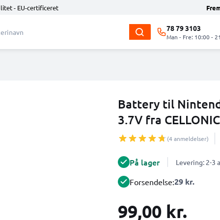
litet - EU-certificeret
Fre
78 79 3103
Man - Fre: 10:00 - 2
Battery til Ninte
3.7V fra CELLONIC
(4 anmeldelser)
På lager
Levering: 2-3
29 kr.
Forsendelse:
99,00 kr.