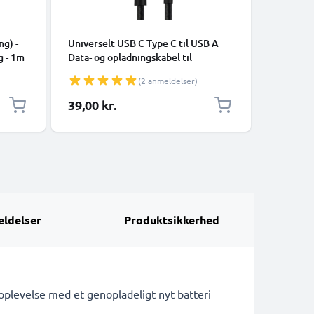
KABLER O
ng) -
Universelt USB C Type C til USB A
Universal
g - 1m
Data- og opladningskabel til
mobiltel
mobiltelefoner, tablets, GPS,
højttale
(2 anmeldelser)
højttalere - 3A Hurtig dataoverførsel
1m PVC O
1m Nylon Opladerkabel - Sort
hvid
39,00 kr.
69,00 k
ldelser
Produktsikkerhed
iloplevelse med et genopladeligt nyt batteri