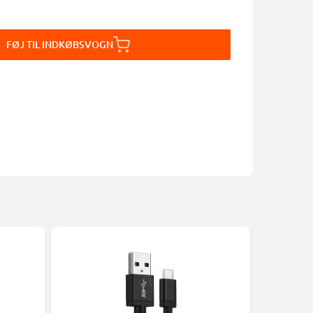
FØJ TIL INDKØBSVOGN