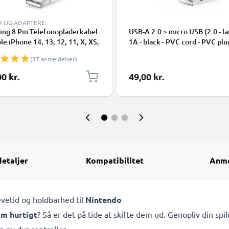
R OG ADAPTERE
ing 8 Pin Telefonopladerkabel
USB-A 2.0 > micro USB (2.0 - la
ple iPhone 14, 13, 12, 11, X, XS,
1A - black - PVC cord - PVC plu
 7, SE 1m Hurtig opladning
(37 anmeldelser)
phone datakabel hvid
0 kr.
49,00 kr.
detaljer
Kompatibilitet
Anme
vetid og holdbarhed til
Nintendo
øm hurtigt
? Så er det på tide at skifte dem ud. Genopliv din sp