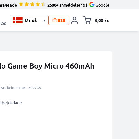
mragende
2500+
anmeldelser på
Google
B2B
0,00 kr.
▾
Toggle minicart, 
1:00
ndo Game Boy Micro 460mAh
Artikelnummer: 200739
 arbejdsdage