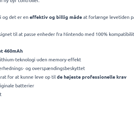
n ny dyr controller.
i og det er en
effektiv og billig måde
at forlænge levetiden på
signet til at passe enheder fra Nintendo med 100% kompatibilite
et 460mAh
ithium-teknologi uden memory-effekt
overhednings- og overspændingsbeskyttet
rat for at kunne leve op til
de højeste professionelle krav
iginale batterier
t