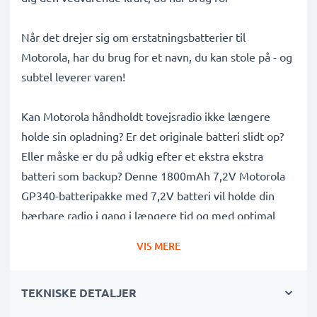
Når det drejer sig om erstatningsbatterier til
Motorola, har du brug for et navn, du kan stole på - og
subtel leverer varen!
Kan Motorola håndholdt tovejsradio ikke længere
holde sin opladning? Er det originale batteri slidt op?
Eller måske er du på udkig efter et ekstra ekstra
batteri som backup? Denne 1800mAh 7,2V Motorola
GP340-batteripakke med 7,2V batteri vil holde din
bærbare radio i gang i længere tid og med optimal
ydeevne.
VIS MERE
Lang levetid, fuld kompatibilitet: Motorola GP340,
TEKNISKE DETALJER
GP360, GP380, GP320, GP680 batteri med 1800mAh
høj kapacitet