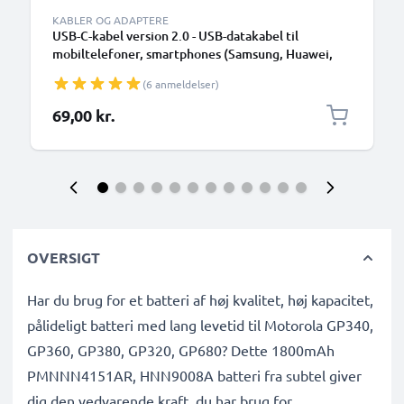
KABLER OG ADAPTERE
USB-C-kabel version 2.0 - USB-datakabel til
mobiltelefoner, smartphones (Samsung, Huawei,
Google Pixel), kameraer (Canon, Panasonic Lumix,
(6 anmeldelser)
Sony, GoPro) og mange flere - 1,0m 3A-
opladerkabel med USB Type C-stik
69,00 kr.
OVERSIGT
Har du brug for et batteri af høj kvalitet, høj kapacitet,
pålideligt batteri med lang levetid til Motorola GP340,
GP360, GP380, GP320, GP680? Dette 1800mAh
PMNNN4151AR, HNN9008A batteri fra subtel giver
dig den vedvarende kraft, du har brug for