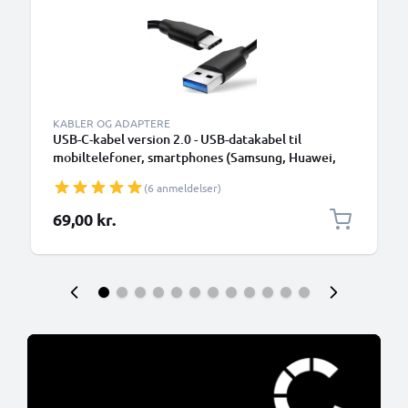
KABLER OG ADAPTERE
USB-C-kabel version 2.0 - USB-datakabel til
mobiltelefoner, smartphones (Samsung, Huawei,
Google Pixel), kameraer (Canon, Panasonic Lumix,
(6 anmeldelser)
Sony, GoPro) og mange flere - 1,0m 3A-
opladerkabel med USB Type C-stik
69,00 kr.