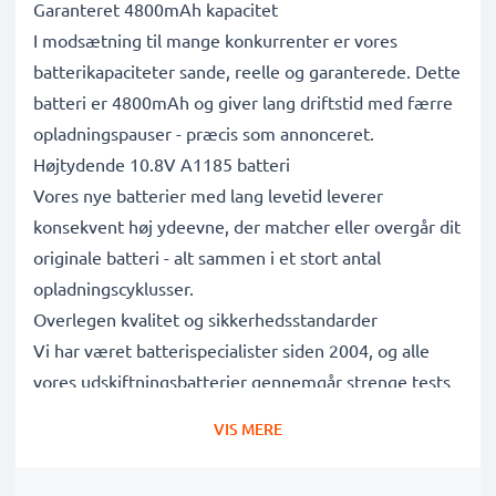
Garanteret 4800mAh kapacitet
I modsætning til mange konkurrenter er vores
batterikapaciteter sande, reelle og garanterede. Dette
batteri er 4800mAh og giver lang driftstid med færre
opladningspauser - præcis som annonceret.
Højtydende 10.8V A1185 batteri
Vores nye batterier med lang levetid leverer
konsekvent høj ydeevne, der matcher eller overgår dit
originale batteri - alt sammen i et stort antal
opladningscyklusser.
Overlegen kvalitet og sikkerhedsstandarder
Vi har været batterispecialister siden 2004, og alle
vores udskiftningsbatterier gennemgår strenge tests
for at leve op til de højeste EU-standarder og mere til
VIS MERE
- det er derfor, de leveres med 3 års garanti.
Det bæredygtige valg