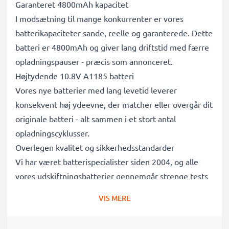
Garanteret 4800mAh kapacitet
I modsætning til mange konkurrenter er vores
batterikapaciteter sande, reelle og garanterede. Dette
batteri er 4800mAh og giver lang driftstid med færre
opladningspauser - præcis som annonceret.
Højtydende 10.8V A1185 batteri
Vores nye batterier med lang levetid leverer
konsekvent høj ydeevne, der matcher eller overgår dit
originale batteri - alt sammen i et stort antal
opladningscyklusser.
Overlegen kvalitet og sikkerhedsstandarder
Vi har været batterispecialister siden 2004, og alle
vores udskiftningsbatterier gennemgår strenge tests
for at leve op til de højeste EU-standarder og mere til
VIS MERE
- det er derfor, de leveres med 3 års garanti.
Det bæredygtige valg