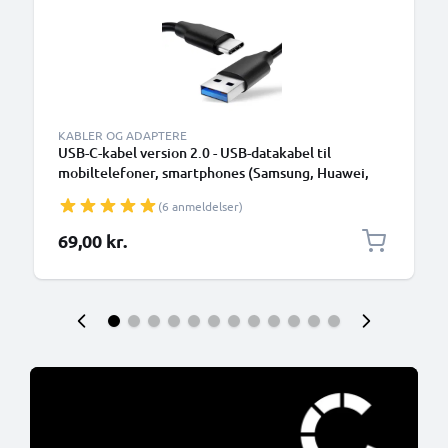
KABLER OG ADAPTERE
USB-C-kabel version 2.0 - USB-datakabel til
mobiltelefoner, smartphones (Samsung, Huawei,
Google Pixel), kameraer (Canon, Panasonic Lumix,
(6 anmeldelser)
Sony, GoPro) og mange flere - 1,0m 3A-
opladerkabel med USB Type C-stik
69,00 kr.