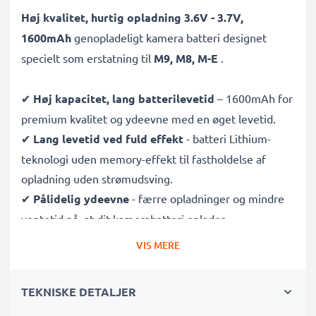
Høj kvalitet, hurtig opladning 3.6V - 3.7V,
1600mAh
genopladeligt kamera batteri designet
specielt som erstatning til
M9, M8, M-E
.
✔
Høj kapacitet, lang batterilevetid
– 1600mAh for
premium kvalitet og ydeevne med en øget levetid.
✔
Lang levetid ved fuld effekt
- batteri Lithium-
teknologi uden memory-effekt til fastholdelse af
opladning uden strømudsving.
✔
Pålidelig ydeevne
- færre opladninger og mindre
ventetid på, at dit kamerabatteri oplades.
✔
Certificeret sikkerhed og kvalitet
- CE & ROHS
VIS MERE
certificeret, A klasse batteri med beskyttelse mod
kortslutning, overophedning og overspænding.
TEKNISKE DETALJER
✔
Grundig og omfattende test
- hver battericelle