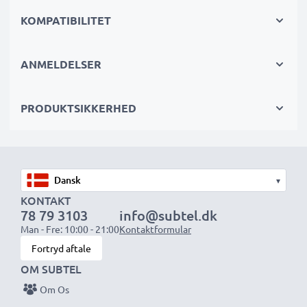
Disse udskiftningsbatterier til kameraer giver pålidelig
KOMPATIBILITET
strøm til intensive, langvarige foto- eller
videooptagelser og er perfekte primære, sekundære,
ANMELDELSER
backup-, reserve- eller ekstrabatterier til både
professionelle og amatører.
PRODUKTSIKKERHED
Vælg CELLONIC og gå aldrig på kompromis med
kvaliteten. Bestil nu!
▾
KONTAKT
78 79 3103
info@subtel.dk
Man - Fre: 10:00 - 21:00
Kontaktformular
Fortryd aftale
OM SUBTEL
Om Os