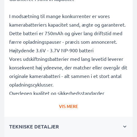
I modsætning til mange konkurrenter er vores
kamerabatteriers kapacitet sand, ægte og garanteret.
Dette batteri er 750mAh og giver lang driftstid med
færre opladningspauser - præcis som annonceret.
Højtydende 3.6V - 3.7V NP-900 batteri
Vores udskiftningsbatterier med lang levetid leverer
konsekvent høj ydeevne, der matcher eller overgår dit
originale kamerabatteri - alt sammen i et stort antal
opladningscyklusser.
Overlegen kvalitet og sikkerhedsstandarder
Vi har været batterispecialister siden 2004, og alle
VIS MERE
vores udskiftningsbatterier gennemgår strenge tests
for at overholde de højeste EU-standarder og mere til
TEKNISKE DETALJER
- det er derfor, de kommer med en 3-års garanti.
Uundværlig i enhver fotografs kamerataske