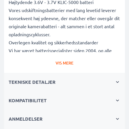
Højtydende 3.6V - 3.7V KLIC-5000 batteri
Vores udskiftningsbatterier med lang levetid leverer
konsekvent høj ydeevne, der matcher eller overgår dit
originale kamerabatteri - alt sammen i et stort antal
opladningscyklusser.
Overlegen kvalitet og sikkerhedsstandarder
Vi har været batterispecialister siden 2004, og alle
vores udskiftningsbatterier gennemgår strenge tests
VIS MERE
for at overholde de højeste EU-standarder og mere til
- det er derfor, de kommer med en 3-års garanti.
TEKNISKE DETALJER
Uundværlig i enhver fotografs kamerataske
Disse udskiftningsbatterier til kameraer giver pålidelig
strøm til intensive, langvarige foto- eller
KOMPATIBILITET
videooptagelser og er perfekte primære, sekundære,
backup-, reserve- eller ekstrabatterier til både
ANMELDELSER
professionelle og amatører.