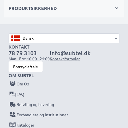
PRODUKTSIKKERHED
Vælg CELLONIC og gå aldrig på kompromis med
kvaliteten. Bestil nu!
▾
KONTAKT
78 79 3103
info@subtel.dk
Man - Fre: 10:00 - 21:00
Kontaktformular
Fortryd aftale
OM SUBTEL
Om Os
FAQ
Betaling og Levering
Forhandlere og Institutioner
Kataloger