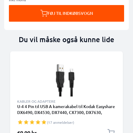
FØJ TIL INDKØBSVOGN
Du vil måske også kunne lide
KABLER OG ADAPTERE
U-4 4 Pin til USB A kamerakabel til Kodak Easyshare
DX6490, DX4530, DX7440, CX7300, DX7630,
DX7590, LS633, CX6330 1A hurtigopladende
(17 anmeldelser)
datakabel U-4, Sort, PVC, 1.5m fra subtel
69,00 kr.