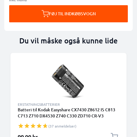
FØJ TIL INDKØBSVOGN
Du vil måske også kunne lide
ERSTATNINGSBATTERIER
Batteri til Kodak Easyshare CX7430 Z8612 IS C813
C713 Z710 DX4530 Z740 C330 ZD710 CR-V3
(1400mAh, 3.6V) fra CELLONIC
(37 anmeldelser)
99,00 kr.