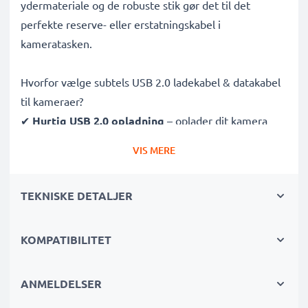
ydermateriale og de robuste stik gør det til det
perfekte reserve- eller erstatningskabel i
kameratasken.
Hvorfor vælge subtels USB 2.0 ladekabel & datakabel
til kameraer?
✔
Hurtig USB 2.0 opladning
– oplader dit kamera
effektivt
VIS MERE
✔
Lynhurtig 480 MBit/s - USB 2.0 dataoverførsel
–
perfekt til overførsel af billeder og videoer til
TEKNISKE DETALJER
computer, laptop eller tablet
✔
Stærk og fleksibel konstruktion
– holdbart og
filtrefrit 1.5m kabel
KOMPATIBILITET
✔
Multifunktionel
– understøtter synkronisering,
firmwareopdateringer og billedudskrivning
ANMELDELSER
✔
100% kompatibelt
med Kodak Easyshare DX6490,