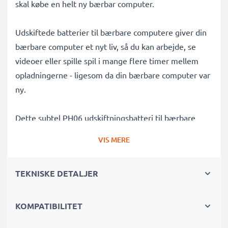
skal købe en helt ny bærbar computer.
Udskiftede batterier til bærbare computere giver din
bærbare computer et nyt liv, så du kan arbejde, se
videoer eller spille spil i mange flere timer mellem
opladningerne - ligesom da din bærbare computer var
ny.
Dette subtel PH06 udskiftningsbatteri til bærbare
computere er specielt designet til brug som et HP
VIS MERE
udskiftningsbatteri til HP ProBook 4320s, ProBook
4325s, ProBook 4420s og andre modeller.
TEKNISKE DETALJER
✔ Høj kapacitet, lang batterilevetid - 4400mAh til
længere brug mellem opladningerne.
KOMPATIBILITET
✔ Lang levetid ved fuld effekt - batteriet anvender