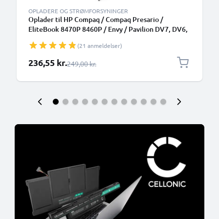
OPLADERE OG STRØMFORSYNINGER
Oplader til HP Compaq / Compaq Presario /
EliteBook 8470P 8460P / Envy / Pavilion DV7, DV6,
G7 / ProBook 6570B Laptop / Notebook - 19V 90W
(21 anmeldelser)
463955-001 AC Adapter Netforsyning 2.6m
Opladningskabel
Særlig pris
236,55 kr.
Almindelig pris
249,00 kr.