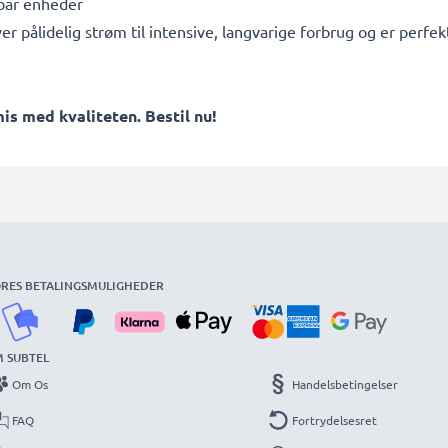
ebar enheder
ver pålidelig strøm til intensive, langvarige forbrug og er per
 med kvaliteten. Bestil nu!
RES BETALINGSMULIGHEDER
 SUBTEL
Om Os
Handelsbetingelser
FAQ
Fortrydelsesret