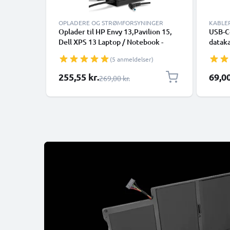
OPLADERE OG STRØMFORSYNINGER
KABLE
Oplader til HP Envy 13,Pavilion 15,
USB-C-
Dell XPS 13 Laptop / Notebook -
dataka
19.5V 90W 65W 45W HP 709986-
smart
(5 anmeldelser)
003, H6Y89AA AC Adapter
Google
Netforsyning 2.6m Opladningskabel
Panaso
Særlig pris
255,55 kr.
69,00
Almindelig pris
269,00 kr.
mange 
med U