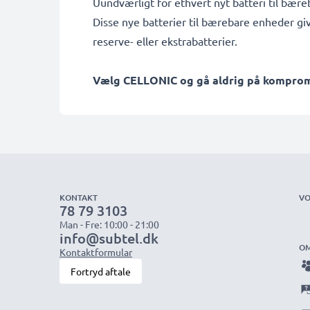
Uundværligt for ethvert nyt batteri til bær
Disse nye batterier til bærebare enheder gi
reserve- eller ekstrabatterier.
Vælg CELLONIC og gå aldrig på kompromis
KONTAKT
VO
78 79 3103
Man - Fre: 10:00 - 21:00
info@subtel.dk
OM
Kontaktformular
Fortryd aftale