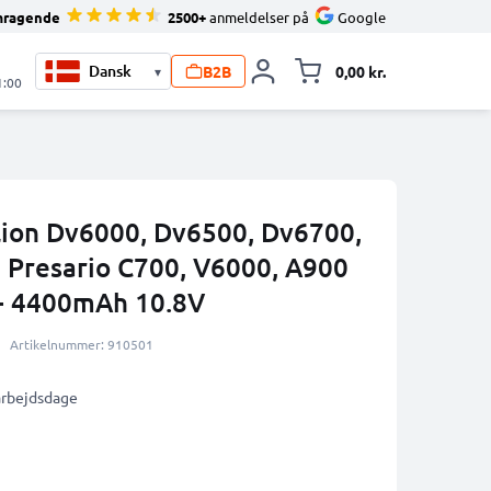
mragende
2500+
anmeldelser på
Google
B2B
0,00 kr.
▾
Toggle minicart, 
1:00
ilion Dv6000, Dv6500, Dv6700,
Presario C700, V6000, A900
- 4400mAh 10.8V
Artikelnummer: 910501
 arbejdsdage