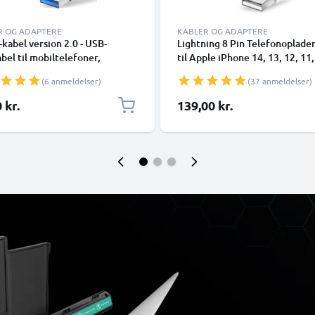
R OG ADAPTERE
KABLER OG ADAPTERE
kabel version 2.0 - USB-
Lightning 8 Pin Telefonoplade
bel til mobiltelefoner,
til Apple iPhone 14, 13, 12, 11,
phones (Samsung, Huawei,
XR, 8, 7, SE 1m Hurtig opladni
(6 anmeldelser)
(37 anmeldelser)
 Pixel), kameraer (Canon,
Smartphone datakabel hvid
nic Lumix, Sony, GoPro) og
 kr.
139,00 kr.
flere - 1,0m 3A-opladerkabel
SB Type C-stik