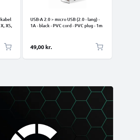
rkabel
USB-A 2.0 > micro USB (2.0 - lang) -
Universe
 X, XS,
1A - black - PVC cord - PVC plug - 1m
Data- og 
ng
mobiltel
højttaler
1m Nylon
49,00 kr.
39,00 k