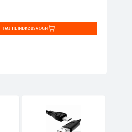
FØJ TIL INDKØBSVOGN