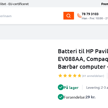
litet - EU-certificeret
Fre
78 79 3103
Man - Fre: 10:00 - 2
Batteri til HP Pav
EV088AA, Compaq 
Bærbar computer 
(41 anmeldelser)
På lager
Levering: 2-3
29 kr.
Forsendelse: