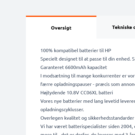
Tekniske 
Oversigt
100% kompatibel batterier til HP
Specielt designet til at passe til din enhed. 
Garanteret 6600mAh kapacitet
I modsætning til mange konkurrenter er vore
færre opladningspauser - præcis som annon
Højtydende 10.8V CC06XL batteri
Vores nye batterier med lang levetid leverer
opladningscyklusser.
Overlegen kvalitet og sikkerhedsstandarder
Vi har været batterispecialister siden 2004,
mere til - det er derfor, de leveres med 3 års