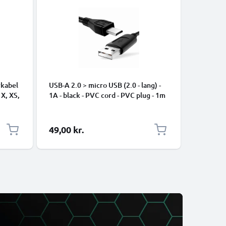
rkabel
USB-A 2.0 > micro USB (2.0 - lang) -
Universe
 X, XS,
1A - black - PVC cord - PVC plug - 1m
Data- og 
ng
mobiltel
højttaler
1m Nylon
49,00 kr.
39,00 k