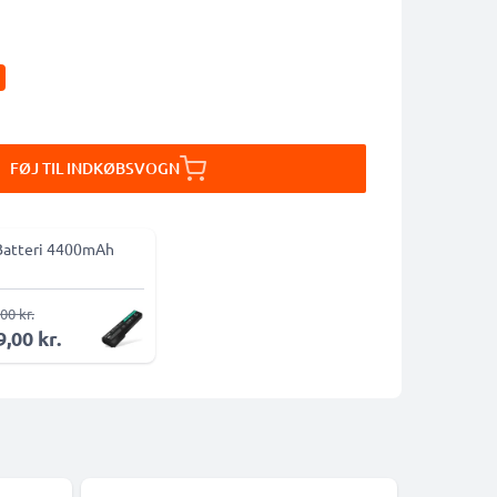
FØJ TIL INDKØBSVOGN
Batteri 4400mAh
00 kr.
,00 kr.