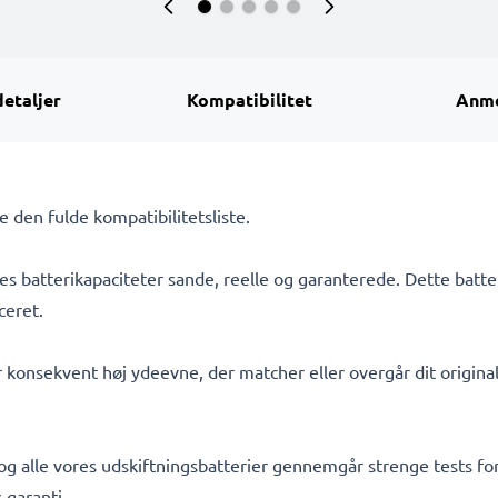
detaljer
Kompatibilitet
Anme
Se den fulde kompatibilitetsliste.
s batterikapaciteter sande, reelle og garanterede. Dette batte
ceret.
 konsekvent høj ydeevne, der matcher eller overgår dit originale
 og alle vores udskiftningsbatterier gennemgår strenge tests for
 garanti.