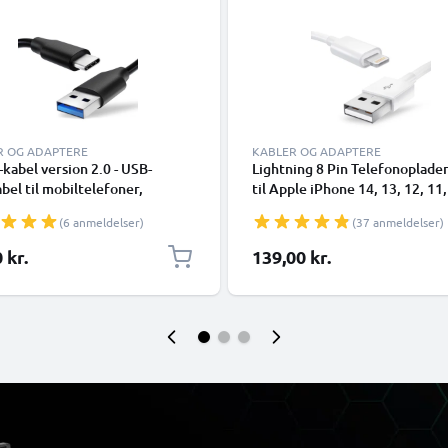
R OG ADAPTERE
KABLER OG ADAPTERE
kabel version 2.0 - USB-
Lightning 8 Pin Telefonoplade
bel til mobiltelefoner,
til Apple iPhone 14, 13, 12, 11,
phones (Samsung, Huawei,
XR, 8, 7, SE 1m Hurtig opladni
(6 anmeldelser)
(37 anmeldelser)
 Pixel), kameraer (Canon,
Smartphone datakabel hvid
nic Lumix, Sony, GoPro) og
 kr.
139,00 kr.
flere - 1,0m 3A-opladerkabel
SB Type C-stik