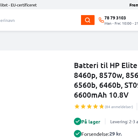
litet - EU-certificeret
Fre
78 79 3103
Man - Fre: 10:00 - 2
Batteri til HP Eli
8460p, 8570w, 85
6560b, 6460b, ST0
6600mAh 10.8V
(84 anmeldelser)
På lager
Levering: 2-3
29 kr.
Forsendelse: