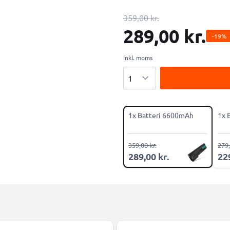
359,00 kr.
289,00 kr.
-19%
inkl. moms
Antal
1x Batteri 6600mAh
1x 
359,00 kr.
279,
289,00 kr.
229