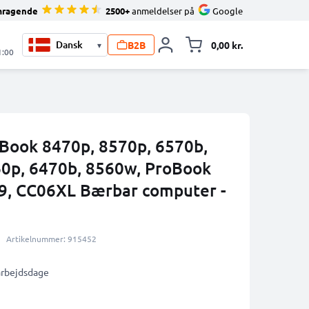
mragende
2500+
anmeldelser på
Google
B2B
0,00 kr.
▾
Toggle minicart, 
1:00
teBook 8470p, 8570p, 6570b,
60p, 6470b, 8560w, ProBook
9, CC06XL Bærbar computer -
Artikelnummer: 915452
 arbejdsdage