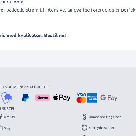
ebar enheder
ver pålidelig strøm til intensive, langvarige forbrug og er per
 med kvaliteten. Bestil nu!
RES BETALINGSMULIGHEDER
 SUBTEL
Om Os
Handelsbetingelser
FAQ
Fortrydelsesret