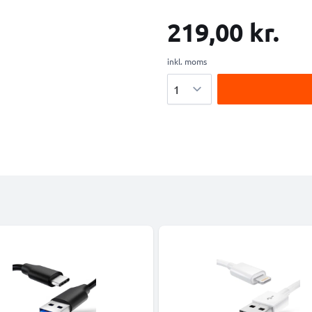
219,00 kr.
inkl. moms
Antal