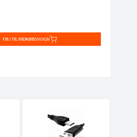
FØJ TIL INDKØBSVOGN