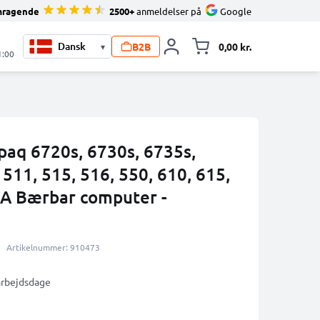
mragende
2500+
anmeldelser på
Google
B2B
0,00 kr.
▾
Toggle minicart, 
1:00
paq 6720s, 6730s, 6735s,
 511, 515, 516, 550, 610, 615,
 Bærbar computer -
Artikelnummer: 910473
 arbejdsdage