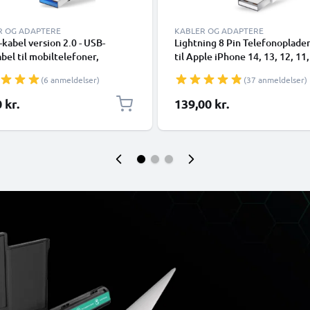
R OG ADAPTERE
KABLER OG ADAPTERE
kabel version 2.0 - USB-
Lightning 8 Pin Telefonoplade
bel til mobiltelefoner,
til Apple iPhone 14, 13, 12, 11,
phones (Samsung, Huawei,
XR, 8, 7, SE 1m Hurtig opladni
(6 anmeldelser)
(37 anmeldelser)
 Pixel), kameraer (Canon,
Smartphone datakabel hvid
nic Lumix, Sony, GoPro) og
 kr.
139,00 kr.
flere - 1,0m 3A-opladerkabel
SB Type C-stik