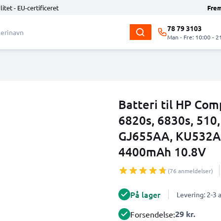
litet - EU-certificeret
Fre
78 79 3103
Man - Fre: 10:00 - 2
Batteri til HP Com
6820s, 6830s, 510,
GJ655AA, KU532AA
4400mAh 10.8V
(76 anmeldelser)
På lager
Levering: 2-3
29 kr.
Forsendelse: