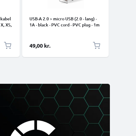
rkabel
USB-A 2.0 > micro USB (2.0 - lang) -
Universe
 X, XS,
1A - black - PVC cord - PVC plug - 1m
Data- og 
ng
mobiltel
højttaler
1m Nylon
49,00 kr.
39,00 k