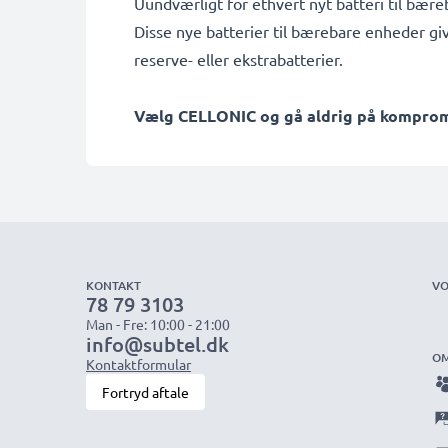
Uundværligt for ethvert nyt batteri til bær
Disse nye batterier til bærebare enheder gi
reserve- eller ekstrabatterier.
Vælg CELLONIC og gå aldrig på kompromis
KONTAKT
VO
78 79 3103
Man - Fre: 10:00 - 21:00
info@subtel.dk
OM
Kontaktformular
Fortryd aftale