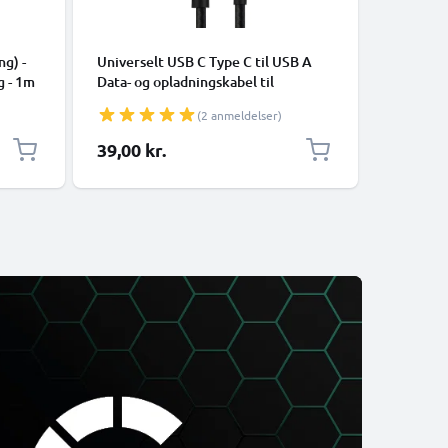
KABLER O
ng) -
Universelt USB C Type C til USB A
Universal
g - 1m
Data- og opladningskabel til
mobiltel
mobiltelefoner, tablets, GPS,
højttale
(2 anmeldelser)
højttalere - 3A Hurtig dataoverførsel
1m PVC O
1m Nylon Opladerkabel - Sort
hvid
39,00 kr.
69,00 k