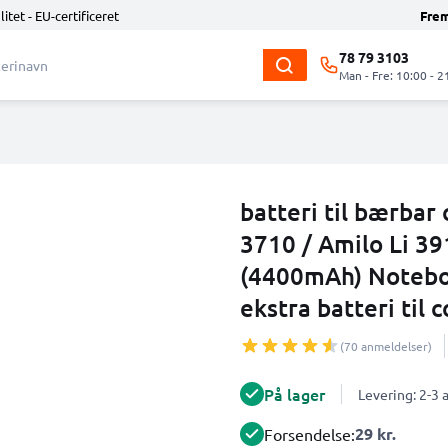
litet - EU-certificeret
Fre
78 79 3103
Man - Fre: 10:00 - 2
batteri til bærbar
3710 / Amilo Li 3
(4400mAh) Noteboo
ekstra batteri til
(70 anmeldelser)
På lager
Levering: 2-3
29 kr.
Forsendelse: