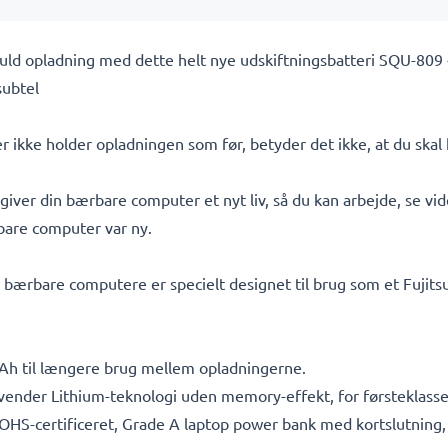
 fuld opladning med dette helt nye udskiftningsbatteri SQU-809 
subtel
r ikke holder opladningen som før, betyder det ikke, at du ska
iver din bærbare computer et nyt liv, så du kan arbejde, se video
bare computer var ny.
 bærbare computere er specielt designet til brug som et Fujitsu 
mAh til længere brug mellem opladningerne.
anvender Lithium-teknologi uden memory-effekt, for førsteklass
 ROHS-certificeret, Grade A laptop power bank med kortslutnin