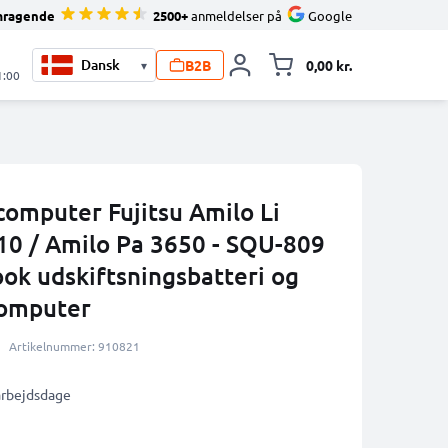
mragende
2500+
anmeldelser på
Google
B2B
0,00 kr.
▾
Toggle minicart, 
1:00
 computer Fujitsu Amilo Li
910 / Amilo Pa 3650 - SQU-809
k udskiftsningsbatteri og
 computer
Artikelnummer: 910821
 arbejdsdage