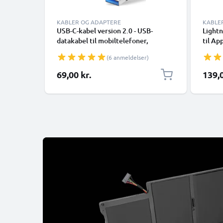
KABLER OG ADAPTERE
KABLE
USB-C-kabel version 2.0 - USB-
Lightn
datakabel til mobiltelefoner,
til Ap
smartphones (Samsung, Huawei,
XR, 8,
(6 anmeldelser)
Google Pixel), kameraer (Canon,
Smart
Panasonic Lumix, Sony, GoPro) og
69,00 kr.
139,0
mange flere - 1,0m 3A-opladerkabel
med USB Type C-stik