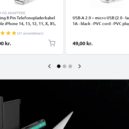
R OG ADAPTERE
ing 8 Pin Telefonopladerkabel
USB-A 2.0 > micro USB (2.0 - la
ple iPhone 14, 13, 12, 11, X, XS,
1A - black - PVC cord - PVC plu
 7, SE 1m Hurtig opladning
(37 anmeldelser)
phone datakabel hvid
0 kr.
49,00 kr.