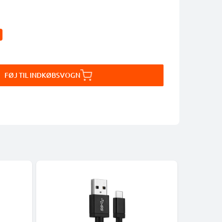
FØJ TIL INDKØBSVOGN