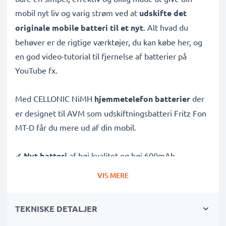
mobil nyt liv og varig strøm ved at
udskifte det
originale mobile batteri til et nyt
. Alt hvad du
behøver er de rigtige værktøjer, du kan købe her, og
en god video-tutorial til fjernelse af batterier på
YouTube fx.
Med CELLONIC NiMH
hjemmetelefon batterier
der
er designet til AVM som udskiftningsbatteri Fritz Fon
MT-D får du mere ud af din mobil.
✔
Nyt batteri
af høj kvalitet og høj 600mAh
✔
Lang levetid
- takket være højmoderne NiMH
VIS MERE
teknologi med reduceret memory-effekt – giver dit
mobil batteri lang levetid
TEKNISKE DETALJER
✔
Garanteret sikkerhed
: kortslutnings-,