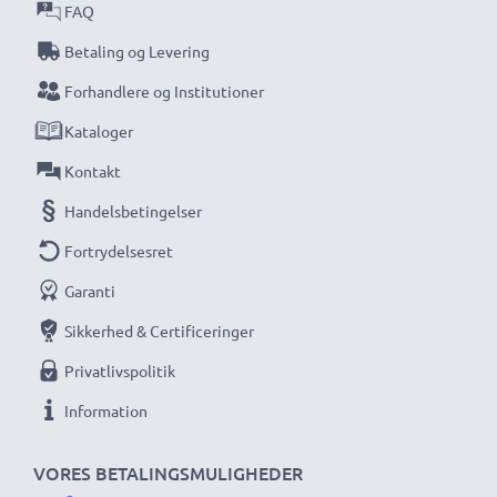
Vi har siden 2004 ageret som international
FAQ
specialforhandler og vi ved, hvad det kommer an på
Betaling og Levering
ved højkvalitetsprodukter. Derfor giver vi dig en
Forhandlere og Institutioner
garanti på 36 måneder!
Kataloger
Kontakt
Handelsbetingelser
Fortrydelsesret
Garanti
Sikkerhed & Certificeringer
Privatlivspolitik
Information
VORES BETALINGSMULIGHEDER