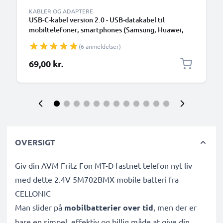
KABLER OG ADAPTERE
USB-C-kabel version 2.0 - USB-datakabel til
mobiltelefoner, smartphones (Samsung, Huawei,
Google Pixel), kameraer (Canon, Panasonic Lumix,
(6 anmeldelser)
Sony, GoPro) og mange flere - 1,0m 3A-
opladerkabel med USB Type C-stik
69,00 kr.
OVERSIGT
Giv din AVM Fritz Fon MT-D fastnet telefon nyt liv
med dette 2.4V 5M702BMX mobile batteri fra
CELLONIC
Man slider på
mobilbatterier over tid
, men der er
bare en simpel, effektiv og billig måde at give din