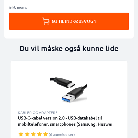
inkl. moms
FØJ TIL INDKØBSVOGN
Du vil måske også kunne lide
KABLER OG ADAPTERE
USB-C-kabel version 2.0 - USB-datakabel til
mobiltelefoner, smartphones (Samsung, Huawei,
Google Pixel), kameraer (Canon, Panasonic Lumix,
(6 anmeldelser)
Sony, GoPro) og mange flere - 1,0m 3A-