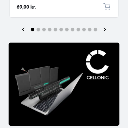
opladerkabel med USB Type C-stik
69,00 kr.