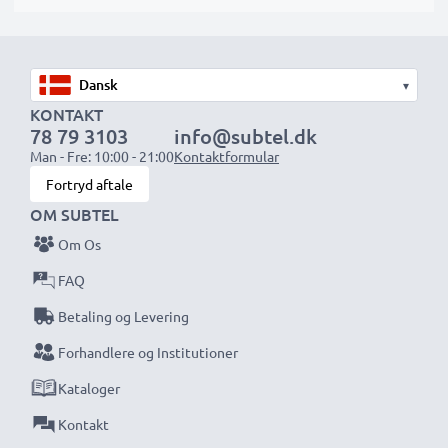
perfekte som primære, sekundære, backup-, reserve-
eller ekstrabatterier.
▾
Vælg CELLONIC og gå aldrig på kompromis med
KONTAKT
kvaliteten. Bestil nu!
78 79 3103
info@subtel.dk
Man - Fre: 10:00 - 21:00
Kontaktformular
Fortryd aftale
OM SUBTEL
Om Os
FAQ
Betaling og Levering
Forhandlere og Institutioner
Kataloger
Kontakt