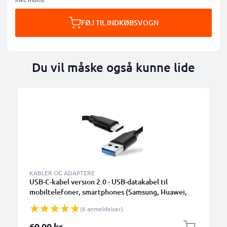
FØJ TIL INDKØBSVOGN
Du vil måske også kunne lide
KABLER OG ADAPTERE
USB-C-kabel version 2.0 - USB-datakabel til
mobiltelefoner, smartphones (Samsung, Huawei,
Google Pixel), kameraer (Canon, Panasonic Lumix,
(6 anmeldelser)
Sony, GoPro) og mange flere - 1,0m 3A-
opladerkabel med USB Type C-stik
69,00 kr.