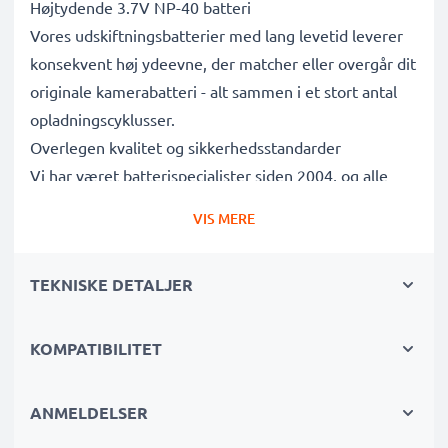
Højtydende 3.7V NP-40 batteri
Vores udskiftningsbatterier med lang levetid leverer
konsekvent høj ydeevne, der matcher eller overgår dit
originale kamerabatteri - alt sammen i et stort antal
opladningscyklusser.
Overlegen kvalitet og sikkerhedsstandarder
Vi har været batterispecialister siden 2004, og alle
vores udskiftningsbatterier gennemgår strenge tests
VIS MERE
for at overholde de højeste EU-standarder og mere til
- det er derfor, de kommer med en 3-års garanti.
TEKNISKE DETALJER
Uundværlig i enhver fotografs kamerataske
Disse udskiftningsbatterier til kameraer giver pålidelig
strøm til intensive, langvarige foto- eller
KOMPATIBILITET
videooptagelser og er perfekte primære, sekundære,
backup-, reserve- eller ekstrabatterier til både
ANMELDELSER
professionelle og amatører.