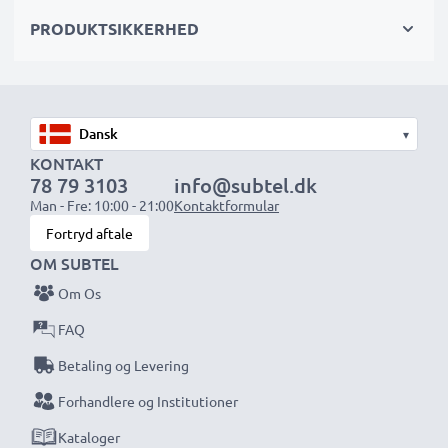
PRODUKTSIKKERHED
Vælg CELLONIC og gå aldrig på kompromis med
kvaliteten. Bestil nu!
▾
KONTAKT
78 79 3103
info@subtel.dk
Man - Fre: 10:00 - 21:00
Kontaktformular
Fortryd aftale
OM SUBTEL
Om Os
FAQ
Betaling og Levering
Forhandlere og Institutioner
Kataloger