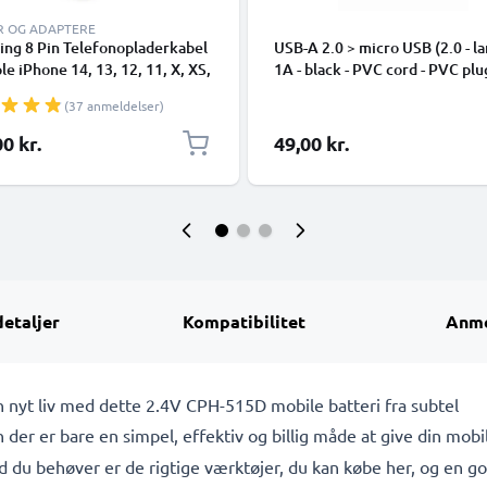
R OG ADAPTERE
ing 8 Pin Telefonopladerkabel
USB-A 2.0 > micro USB (2.0 - la
ple iPhone 14, 13, 12, 11, X, XS,
1A - black - PVC cord - PVC plu
 7, SE 1m Hurtig opladning
(37 anmeldelser)
phone datakabel hvid
0 kr.
49,00 kr.
detaljer
Kompatibilitet
Anme
 nyt liv med dette 2.4V CPH-515D mobile batteri fra subtel
 der er bare en simpel, effektiv og billig måde at give din mobi
ad du behøver er de rigtige værktøjer, du kan købe her, og en god 