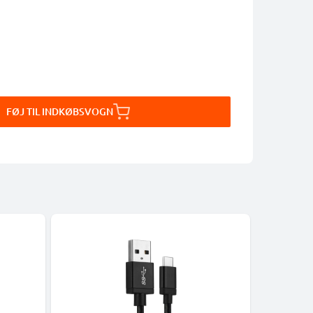
FØJ TIL INDKØBSVOGN