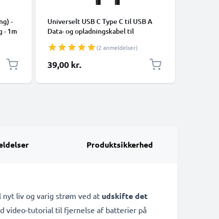
KABLER O
ng) -
Universelt USB C Type C til USB A
Universal
g - 1m
Data- og opladningskabel til
mobiltel
mobiltelefoner, tablets, GPS,
højttale
(2 anmeldelser)
højttalere - 3A Hurtig dataoverførsel
1m PVC O
1m Nylon Opladerkabel - Sort
hvid
39,00 kr.
69,00 k
ldelser
Produktsikkerhed
l nyt liv og varig strøm ved at
udskifte det
video-tutorial til fjernelse af batterier på