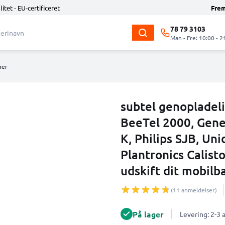
litet - EU-certificeret
Fre
78 79 3103
Man - Fre: 10:00 - 2
ner
subtel genopladel
BeeTel 2000, Gener
K, Philips SJB, Uni
Plantronics Calis
udskift dit mobilb
(11 anmeldelser)
På lager
Levering: 2-3