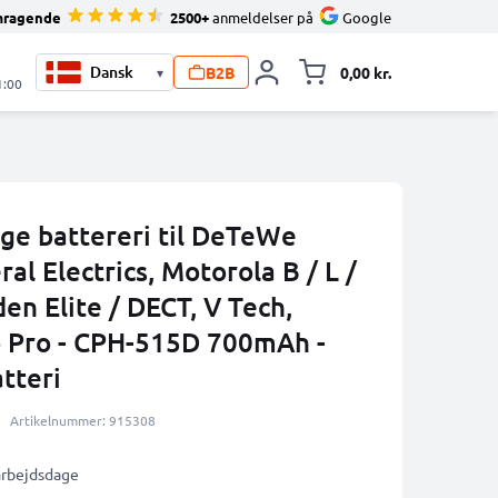
mragende
2500+
anmeldelser på
Google
B2B
0,00 kr.
▾
Toggle minicart, 
1:00
ige battereri til DeTeWe
al Electrics, Motorola B / L /
den Elite / DECT, V Tech,
to Pro - CPH-515D 700mAh -
atteri
Artikelnummer: 915308
 arbejdsdage