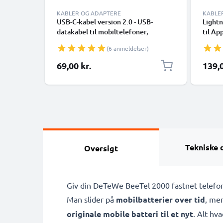
KABLER OG ADAPTERE
KABLE
USB-C-kabel version 2.0 - USB-
Lightn
datakabel til mobiltelefoner,
til Ap
smartphones (Samsung, Huawei,
XR, 8,
(6 anmeldelser)
Google Pixel), kameraer (Canon,
Smart
Panasonic Lumix, Sony, GoPro) og
69,00 kr.
139,0
mange flere - 1,0m 3A-opladerkabel
med USB Type C-stik
Tekniske 
Oversigt
Giv din DeTeWe BeeTel 2000 fastnet telefon
Man slider på
mobilbatterier over tid
, men
originale mobile batteri til et nyt
. Alt hv