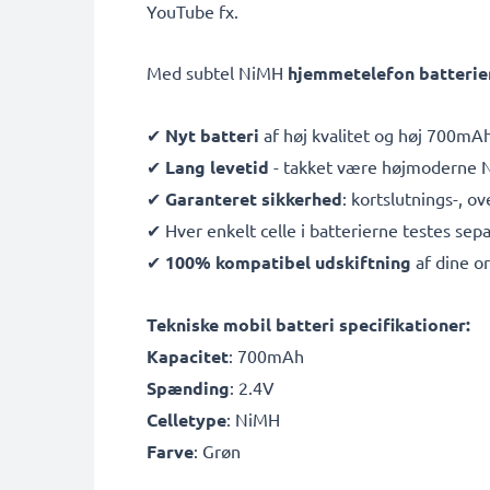
YouTube fx.
Med subtel NiMH
hjemmetelefon batterie
✔
Nyt batteri
af høj kvalitet og høj 700mA
✔
Lang levetid
- takket være højmoderne Ni
✔
Garanteret sikkerhed
: kortslutnings-, 
✔ Hver enkelt celle i batterierne testes sepa
✔
100% kompatibel udskiftning
af dine or
Tekniske mobil batteri specifikationer:
Kapacitet
: 700mAh
Spænding
: 2.4V
Celletype
: NiMH
Farve
: Grøn