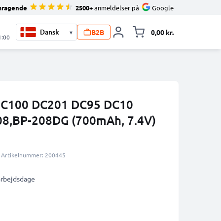
mragende
2500+
anmeldelser på
Google
B2B
0,00 kr.
▾
Toggle minicart, 
1:00
n DC100 DC201 DC95 DC10
8,BP-208DG (700mAh, 7.4V)
Artikelnummer: 200445
 arbejdsdage