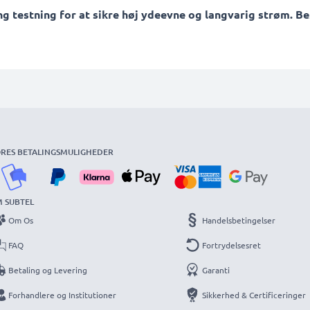
testning for at sikre høj ydeevne og langvarig strøm. Best
RES BETALINGSMULIGHEDER
 SUBTEL
Om Os
Handelsbetingelser
FAQ
Fortrydelsesret
Betaling og Levering
Garanti
Forhandlere og Institutioner
Sikkerhed & Certificeringer