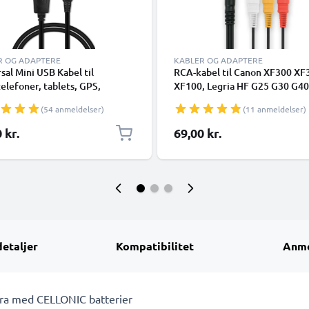
R OG ADAPTERE
KABLER OG ADAPTERE
sal Mini USB Kabel til
RCA-kabel til Canon XF300 XF
elefoner, tablets, GPS,
XF100, Legria HF G25 G30 G40
lere 1A Hurtig dataoverførsel
M52 M56 M506, HF R16 R106 
(54 anmeldelser)
(11 anmeldelser)
C Opladning/opladerkabel -
Vixia HF R500, XA35 XA30 XA2
A1, FS100 FS200, MV890, TV,
 kr.
69,00 kr.
Blu-Ray, Kamera, Konsol – AV-
RCA-stik, Audio-Video Compos
AV-kabel
detaljer
Kompatibilitet
Anme
mera med CELLONIC batterier