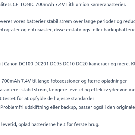
kvalitets CELLONIC 700mAh 7.4V Lithiumion kamerabatterier.
everer vores batterier stabil strøm over lange perioder og reduc
otografer og entusiaster, disse erstatnings- eller backupbatterie
 til Canon DC100 DC201 DC95 DC10 DC20 kameraer og mere. Klik
 700mAh 7.4V til lange fotosessioner og færre opladninger
aranterer stabil strøm, længere levetid og effektiv ydeevne 
testet for at opfylde de højeste standarder
Problemfri udskiftning eller backup, passer også i den original
vetid, oplad batterierne helt før første brug.