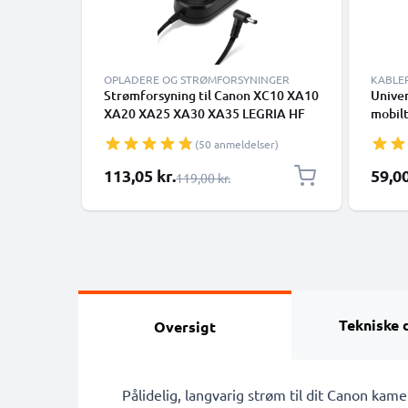
OPLADERE OG STRØMFORSYNINGER
KABLE
Strømforsyning til Canon XC10 XA10
Univer
XA20 XA25 XA30 XA35 LEGRIA HF
mobilt
G40 G25 G30 HF200 FS200 FS300
højtta
(50 anmeldelser)
FS306 VIXIA HF G20 G10 HV30 HF10
1m PV
HF20 HG10 HG20 ZR500 AC-adapter
Sort
Særlig pris
113,05 kr.
59,00
Almindelig pris
119,00 kr.
CA-570 DC-kobling – Dummy-batteri
– Batterieliminator fra subtel
Tekniske 
Oversigt
Pålidelig, langvarig strøm til dit Canon ka