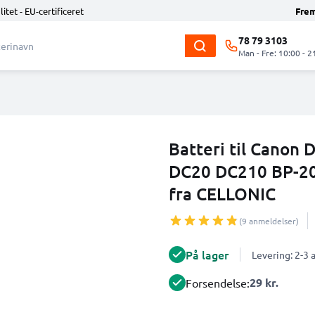
litet - EU-certificeret
Fre
78 79 3103
Man - Fre: 10:00 - 2
Batteri til Cano
DC20 DC210 BP-20
fra CELLONIC
(9 anmeldelser)
På lager
Levering: 2-3
29 kr.
Forsendelse: