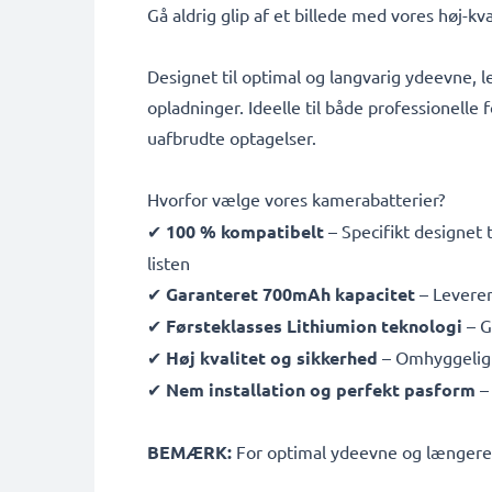
Gå aldrig glip af et billede med vores høj-
Designet til optimal og langvarig ydeevne, l
opladninger. Ideelle til både professionelle f
uafbrudte optagelser.
Hvorfor vælge vores kamerabatterier?
✔
100 % kompatibelt
– Specifikt designet
listen
✔
Garanteret 700mAh kapacitet
– Leverer
✔
Førsteklasses Lithiumion teknologi
– G
✔
Høj kvalitet og sikkerhed
– Omhyggeligt 
✔
Nem installation og perfekt pasform
– 
BEMÆRK:
For optimal ydeevne og længere le