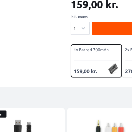
159,00 kr.
inkl. moms
Antal
1x Batteri 700mAh
2x 
159,00 kr.
278
er