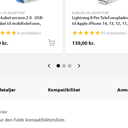
R OG ADAPTERE
KABLER OG ADAPTERE
kabel version 2.0 - USB-
Lightning 8 Pin Telefonoplade
bel til mobiltelefoner,
til Apple iPhone 14, 13, 12, 11,
phones (Samsung, Huawei,
XR, 8, 7, SE 1m Hurtig opladni
(6 anmeldelser)
(37 anmeldelser)
 Pixel), kameraer (Canon,
Smartphone datakabel hvid
nic Lumix, Sony, GoPro) og
 kr.
139,00 kr.
flere - 1,0m 3A-opladerkabel
SB Type C-stik
detaljer
Kompatibilitet
Anme
rier
 Se den fulde kompatibilitetsliste.