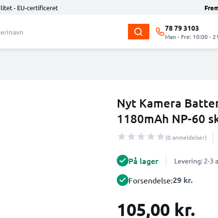
litet - EU-certificeret
Fre
78 79 3103
Man - Fre: 10:00 - 2
Nyt Kamera Batteri
1180mAh NP-60 ski
(0 anmeldelser)
På lager
Levering: 2-3
29 kr.
Forsendelse:
105,00 kr.