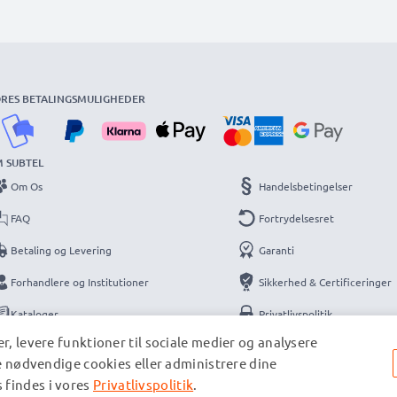
RES BETALINGSMULIGHEDER
 SUBTEL
Om Os
Handelsbetingelser
FAQ
Fortrydelsesret
Betaling og Levering
Garanti
Forhandlere og Institutioner
Sikkerhed & Certificeringer
Kataloger
Privatlivspolitik
r, levere funktioner til sociale medier og analysere
Kontakt
Information
de nødvendige cookies eller administrere dine
 findes i vores
Privatlivspolitik
.