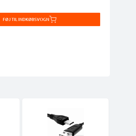
FØJ TIL INDKØBSVOGN