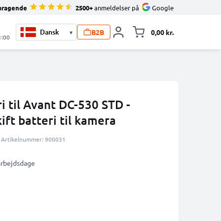
mragende
2500+
anmeldelser på
Google
B2B
0,00 kr.
▾
Toggle minicart, 
1:00
 til Avant DC-530 STD -
ft batteri til kamera
Artikelnummer: 900031
 arbejdsdage