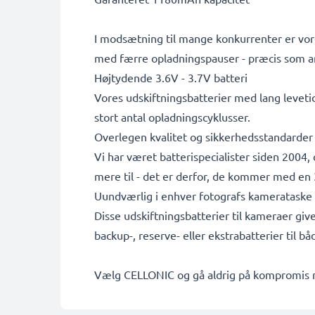
I modsætning til mange konkurrenter er vore
med færre opladningspauser - præcis som a
Højtydende 3.6V - 3.7V batteri
Vores udskiftningsbatterier med lang leveti
stort antal opladningscyklusser.
Overlegen kvalitet og sikkerhedsstandarder
Vi har været batterispecialister siden 2004
mere til - det er derfor, de kommer med en 3
Uundværlig i enhver fotografs kamerataske
Disse udskiftningsbatterier til kameraer giv
backup-, reserve- eller ekstrabatterier til b
Vælg CELLONIC og gå aldrig på kompromis me