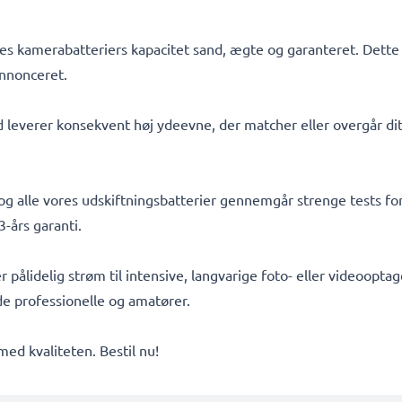
s kamerabatteriers kapacitet sand, ægte og garanteret. Dette 
nnonceret.
d leverer konsekvent høj ydeevne, der matcher eller overgår dit
, og alle vores udskiftningsbatterier gennemgår strenge tests f
-års garanti.
er pålidelig strøm til intensive, langvarige foto- eller videoop
åde professionelle og amatører.
d kvaliteten. Bestil nu!