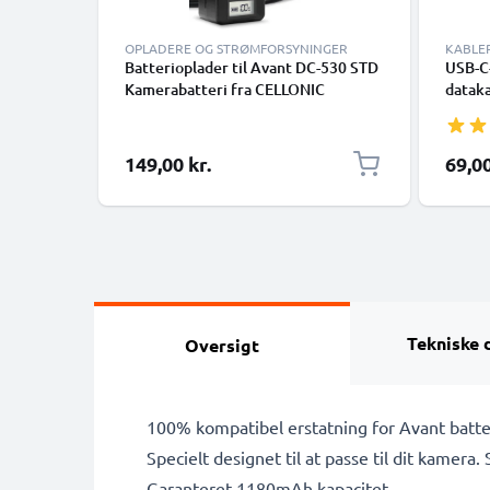
OPLADERE OG STRØMFORSYNINGER
KABLE
Batterioplader til Avant DC-530 STD
USB-C-
Kamerabatteri fra CELLONIC
dataka
smart
Google
Panaso
149,00 kr.
69,00
mange 
med U
Tekniske 
Oversigt
100% kompatibel erstatning for Avant batte
Specielt designet til at passe til dit kamera.
Garanteret 1180mAh kapacitet