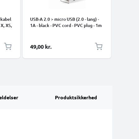
rkabel
USB-A 2.0 > micro USB (2.0 - lang) -
Universe
 X, XS,
1A - black - PVC cord - PVC plug - 1m
Data- og 
ng
mobiltel
højttaler
1m Nylon
49,00 kr.
39,00 k
ldelser
Produktsikkerhed